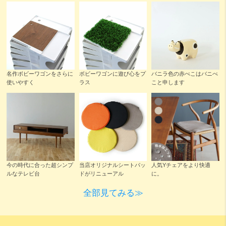
名作ボビーワゴンをさらに
ボビーワゴンに遊び心をプ
バニラ色の赤べこはバニべ
使いやすく
ラス
こと申します
今の時代に合った超シンプ
人気Yチェアをより快適
当店オリジナルシートパッ
ルなテレビ台
に。
ドがリニューアル
全部見てみる≫