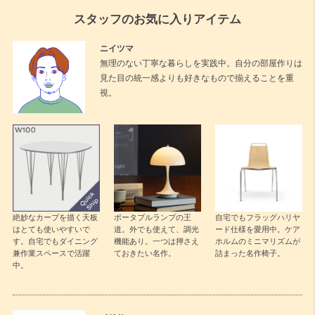
スタッフのお気に入りアイテム
ニイツマ
無理のない丁寧な暮らしを実践中。自分の部屋作りは
見た目の統一感よりも好きなもので揃えることを重
視。
絶妙なカーブを描く天板
ポータブルランプの王
自宅でもフラッグハリヤ
はとても使いやすいで
道。外でも使えて、調光
ード仕様を愛用中。ケア
す。自宅でもダイニング
機能あり。一つは押さえ
ホルムのミニマリズムが
兼作業スペースで活躍
ておきたい名作。
詰まった名作椅子。
中。