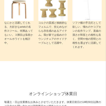
なにかと活躍してくれ
コルクの質感と独創的な
ソファ横の手元灯として
る、大好きなartekの名
フォルムで、控えめなが
欲しい、憧れのヤコブセ
作スツール。何脚あって
らも存在感のあるアイテ
ンの名作ランプ。直線の
もいい。３脚目は張座か
ム。我が家では低めのラ
潔さが和室との相性も良
オールホワイトを検討
ウンジチェアのサイドテ
く、空間や他の照明との
中。
ーブルとして活躍中。
相性を選ばずに活躍して
くれます。
オンラインショップ休業日
毎週土・日は全業務をお休みとさせていただきます。休業日前日の14時30分以降の