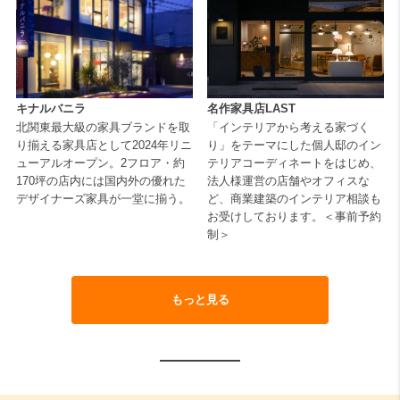
名作家具店LAST
キナルバニラ
「インテリアから考える家づく
北関東最大級の家具ブランドを取
り」をテーマにした個人邸のイン
り揃える家具店として2024年リニ
テリアコーディネートをはじめ、
ューアルオープン。2フロア・約
法人様運営の店舗やオフィスな
170坪の店内には国内外の優れた
ど、商業建築のインテリア相談も
デザイナーズ家具が一堂に揃う。
お受けしております。＜事前予約
制＞
もっと見る