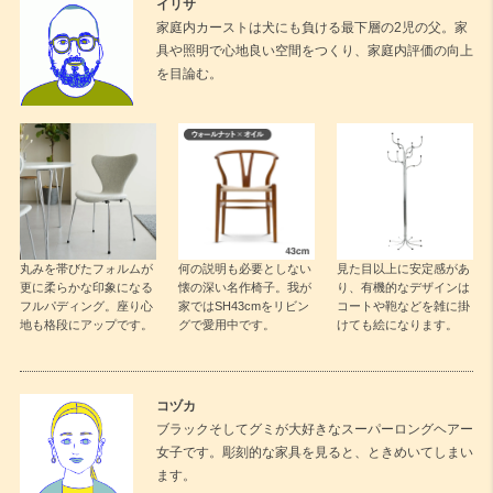
イリサ
家庭内カーストは犬にも負ける最下層の2児の父。家
具や照明で心地良い空間をつくり、家庭内評価の向上
を目論む。
丸みを帯びたフォルムが
何の説明も必要としない
見た目以上に安定感があ
更に柔らかな印象になる
懐の深い名作椅子。我が
り、有機的なデザインは
フルパディング。座り心
家ではSH43cmをリビン
コートや鞄などを雑に掛
地も格段にアップです。
グで愛用中です。
けても絵になります。
コヅカ
ブラックそしてグミが大好きなスーパーロングヘアー
女子です。彫刻的な家具を見ると、ときめいてしまい
ます。