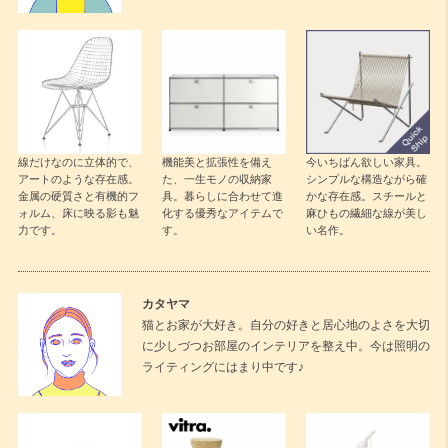
線だけなのに立体的で、
機能美と拡張性を備え
今いちばん欲しい家具。
アートのような存在感。
た、一生モノの収納家
シンプルな構造ながら確
金属の硬質さと有機的フ
具。暮らしに合わせて進
かな存在感。スチールと
ォルム、床に映る影も魅
化する優秀なアイテムで
麻ひもの繊細な線が美し
力です。
す。
い名作。
カタヤマ
猫とお家が大好き。自分の好きと居心地のよさを大切
に少しづつお部屋のインテリアを整え中。今は照明の
ライティングにはまり中です♪