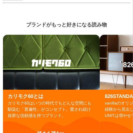
ブランドがもっと好きになる読み物
カリモク60とは
826STAND
カリモク60はいつの時代でもどんな空間にも
vanillaの
馴染む「普遍性」がコンセプト。愛され続け
経験から見出
抜群な信頼感を持つブランド。
UNITは増や