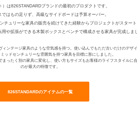
ット）は826STANDARDブランドの最初のプロダクトです。
スではもの足りず、高級なサイドボードは予算オーバー。
ンチュリーな家具の販売を続けてきた経験からプロジェクトがスタート
転用や拡張ができる木製ボックスとベンチで構成させる家具が完成しま
ヴィンテージ家具のような空気感を持つ。使い込んでもただ古いだけのデザ
とミッドセンチュリーな雰囲気を持つ家具を目標に形にしました。
でまったく別の家具に変化し、使い方もサイズもお客様のライフスタイルに
のが最大の特徴です。
826STANDARDのアイテムの一覧