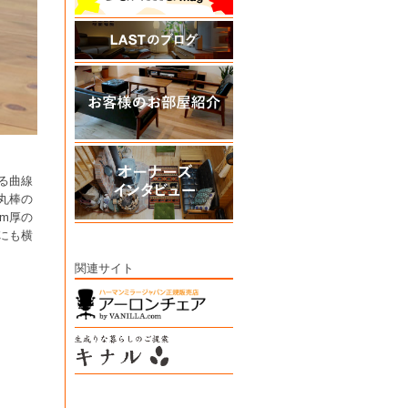
る曲線
丸棒の
m厚の
にも横
関連サイト