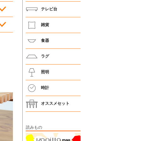
テレビ台
雑貨
食器
ラグ
照明
時計
オススメセット
読みもの