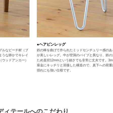
●ヘアピンレッグ
プルなビーチ材（ブ
鉄の棒を曲げて作られたミッドセンチュリー感のあ
ような静かでキレイ
が美しいレッグ。中が空洞のパイプと異なり、鉄の
（ウッドアンカー）
ため直径12mmという細さでも非常に丈夫です。3m
座金にキッチリと溶接した構造ので、真下への荷重
揺れにも強い仕様です。
ディテールへのこだわり