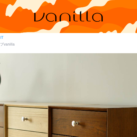
IT
vanilla