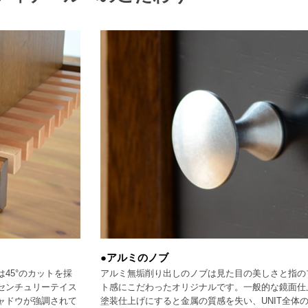
●アルミのノブ
45°のカットを採
アルミ無垢削り出しのノブは見た目の美しさと指の
センチュリーテイス
ト感にこだわったオリジナルです。一般的な鏡面仕
ャドウが強調されて
塗装仕上げにすると金属の質感を失い、UNIT全体