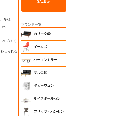
SALE ≫
。多様
ブランド一覧
した。
カリモク60
インにならな
イームズ
合わせられる
ハーマンミラー
マルニ60
ボビーワゴン
ルイスポールセン
フリッツ・ハンセン