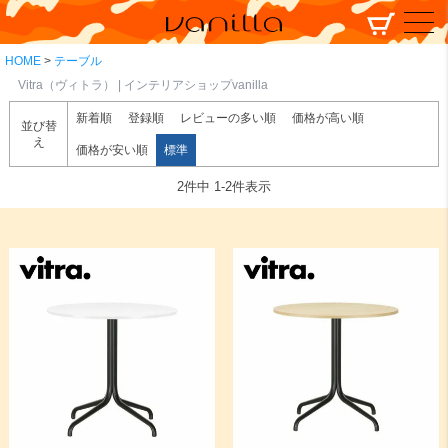
HOME
テーブル
Vitra（ヴィトラ） | インテリアショップvanilla
新着順
登録順
レビューの多い順
価格が高い順
並び替
え
価格が安い順
標準
2
件中
1
-
2
件表示