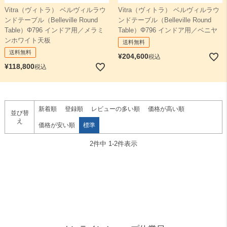
Vitra（ヴィトラ） ベルヴィルラウ
Vitra（ヴィトラ） ベルヴィルラウ
ンドテーブル（Belleville Round
ンドテーブル（Belleville Round
検索
Table）Φ796 インドア用／メラミ
Table）Φ796 インドア用／ベニヤ
ンホワイト天板
送料無料
送料無料
¥
204,600
税込
¥
118,800
税込
新着順
登録順
レビューの多い順
価格が高い順
並び替
え
価格が安い順
標準
2
件中
1
-
2
件表示