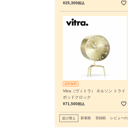
¥
25,300
税込
送料無料
Vitra（ヴィトラ） ネルソン トライ
ポッドクロック
¥
71,500
税込
新着順
登録順
レビューの
並び替え