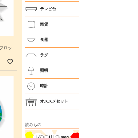
テレビ台
雑貨
食器
 フロッ
ラグ
照明
時計
オススメセット
読みもの