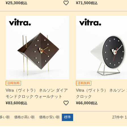
¥
25,300
¥
71,500
税込
税込
送料無料
送料無料
Vitra（ヴィトラ） ネルソン ダイア
Vitra（ヴィトラ） ネルソン
モンドクロック ウォールナット
クロック
¥
83,600
¥
66,000
税込
税込
多い順
価格が高い順
価格が安い順
標準
27
件中
1