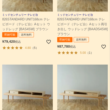
ミッドセンチュリー テレビ台
ミッドセンチュリー テレビ台
826STANDARD UNIT168cm テレ
826STANDARD UNIT168cm テレ
ビボード（テレビ台）Aセット ウ
ビボード（テレビ台）Aセット両引
ッドレッグ [BAS4SW] ブラウン
き出し ウッドレッグ [BAADS4SW]
ブラウン
即納可能
送料無料
即納可能
送料無料
¥
79,420
税込
¥
87,780
税込
4.80
（5）
5.00
（1）