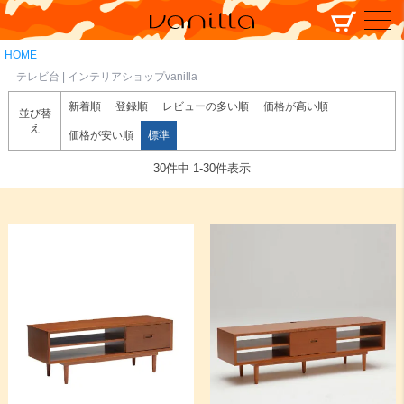
HOME
テレビ台 | インテリアショップvanilla
新着順
登録順
レビューの多い順
価格が高い順
並び替
え
価格が安い順
標準
30
件中
1
-
30
件表示