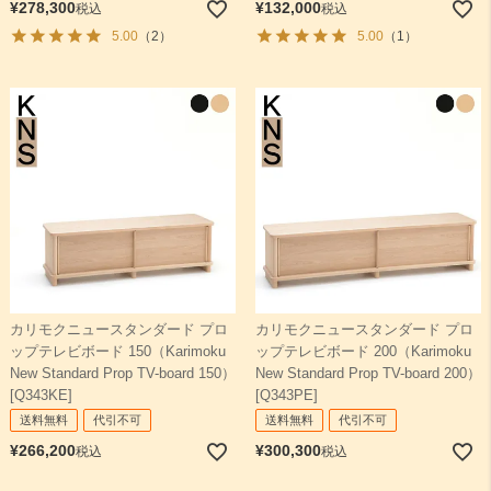
¥
278,300
¥
132,000
税込
税込
5.00
（2）
5.00
（1）
カリモクニュースタンダード プロ
カリモクニュースタンダード プロ
ップテレビボード 150（Karimoku
ップテレビボード 200（Karimoku
New Standard Prop TV-board 150）
New Standard Prop TV-board 200）
[Q343KE]
[Q343PE]
送料無料
代引不可
送料無料
代引不可
¥
266,200
¥
300,300
税込
税込