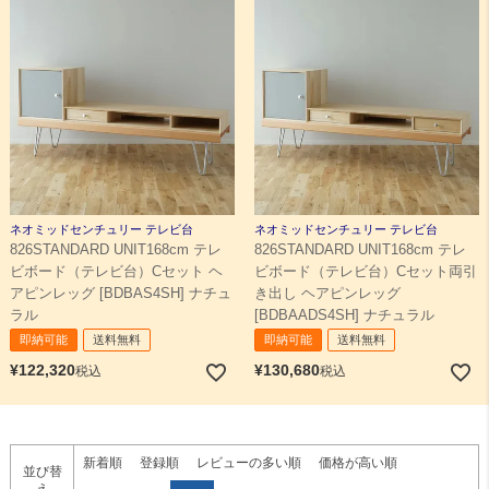
ネオミッドセンチュリー テレビ台
ネオミッドセンチュリー テレビ台
826STANDARD UNIT168cm テレ
826STANDARD UNIT168cm テレ
ビボード（テレビ台）Cセット ヘ
ビボード（テレビ台）Cセット両引
アピンレッグ [BDBAS4SH] ナチュ
き出し ヘアピンレッグ
ラル
[BDBAADS4SH] ナチュラル
即納可能
送料無料
即納可能
送料無料
¥
122,320
¥
130,680
税込
税込
新着順
登録順
レビューの多い順
価格が高い順
並び替