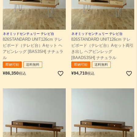
ネオミッドセンチュリー テレビ台
ネオミッドセンチュリー テレビ台
826STANDARD UNIT126cm テレ
826STANDARD UNIT126cm テレ
ビボード（テレビ台）Aセット ヘ
ビボード（テレビ台）Aセット両引
アピンレッグ [BAS3SH] ナチュラ
き出し ヘアピンレッグ
ル
[BAADS3SH] ナチュラル
即納可能
送料無料
即納可能
送料無料
¥
86,350
¥
94,710
税込
税込