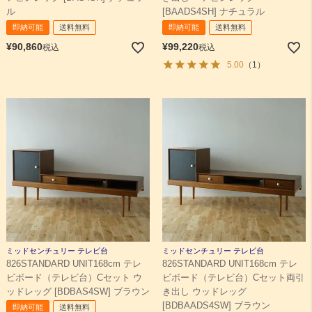
ル
[BAADS4SH] ナチュラル
即納可能
送料無料
即納可能
送料無料
¥
90,860
¥
99,220
税込
税込
5.00
（1）
ミッドセンチュリー テレビ台
ミッドセンチュリー テレビ台
826STANDARD UNIT168cm テレ
826STANDARD UNIT168cm テレ
ビボード（テレビ台）Cセット ウ
ビボード（テレビ台）Cセット両引
ッドレッグ [BDBAS4SW] ブラウン
き出し ウッドレッグ
[BDBAADS4SW] ブラウン
即納可能
送料無料