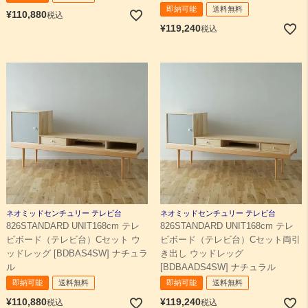
即納可能
送料無料
¥
110,880
税込
¥
119,240
税込
ネオミッドセンチュリー テレビ台
ネオミッドセンチュリー テレビ台
826STANDARD UNIT168cm テレ
826STANDARD UNIT168cm テレ
ビボード（テレビ台）Cセット ウ
ビボード（テレビ台）Cセット両引
ッドレッグ [BDBAS4SW] ナチュラ
き出し ウッドレッグ
ル
[BDBAADS4SW] ナチュラル
即納可能
送料無料
即納可能
送料無料
¥
110,880
¥
119,240
税込
税込