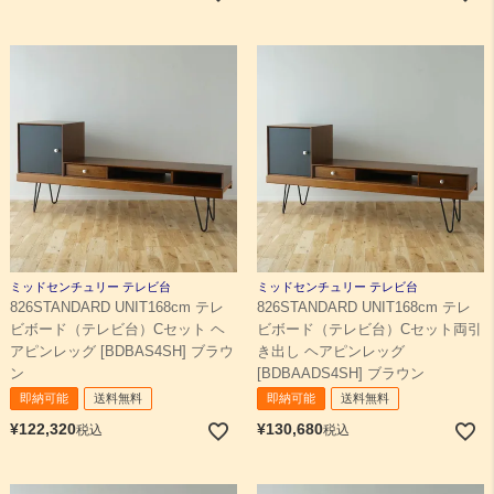
ミッドセンチュリー テレビ台
ミッドセンチュリー テレビ台
826STANDARD UNIT168cm テレ
826STANDARD UNIT168cm テレ
ビボード（テレビ台）Cセット ヘ
ビボード（テレビ台）Cセット両引
アピンレッグ [BDBAS4SH] ブラウ
き出し ヘアピンレッグ
ン
[BDBAADS4SH] ブラウン
即納可能
送料無料
即納可能
送料無料
¥
122,320
¥
130,680
税込
税込