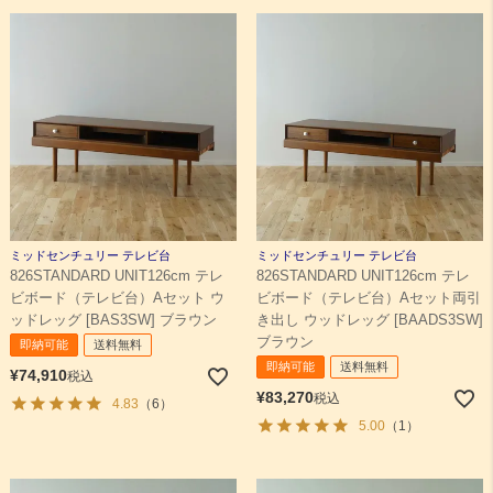
ミッドセンチュリー テレビ台
ミッドセンチュリー テレビ台
826STANDARD UNIT126cm テレ
826STANDARD UNIT126cm テレ
ビボード（テレビ台）Aセット ウ
ビボード（テレビ台）Aセット両引
ッドレッグ [BAS3SW] ブラウン
き出し ウッドレッグ [BAADS3SW]
ブラウン
即納可能
送料無料
即納可能
送料無料
¥
74,910
税込
¥
83,270
税込
4.83
（6）
5.00
（1）