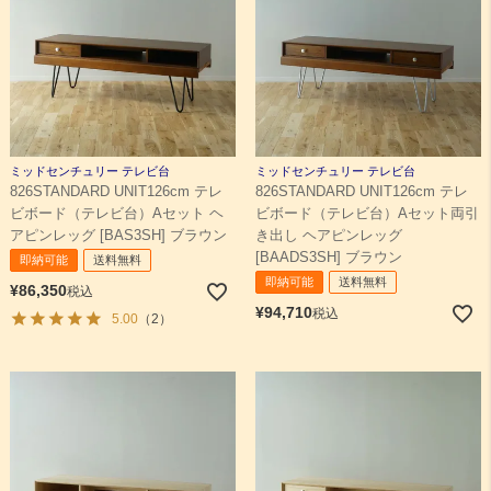
ミッドセンチュリー テレビ台
ミッドセンチュリー テレビ台
826STANDARD UNIT126cm テレ
826STANDARD UNIT126cm テレ
ビボード（テレビ台）Aセット ヘ
ビボード（テレビ台）Aセット両引
アピンレッグ [BAS3SH] ブラウン
き出し ヘアピンレッグ
[BAADS3SH] ブラウン
即納可能
送料無料
即納可能
送料無料
¥
86,350
税込
¥
94,710
税込
5.00
（2）