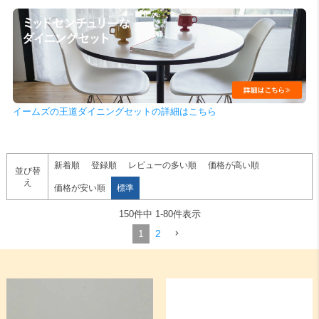
検索
イームズの王道ダイニングセットの詳細はこちら
新着順
登録順
レビューの多い順
価格が高い順
並び替
え
価格が安い順
標準
150
件中
1
-
80
件表示
1
2