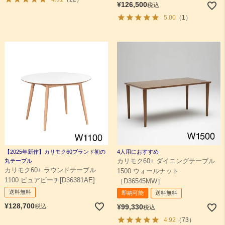
¥
126,500
税込
5.00
（1）
【2025年新作】カリモク60ブランド初の
4人用におすすめ
丸テーブル
カリモク60+ ダイニングテーブル
カリモク60+ ラウンドテーブル
1500 ウォールナット
1100 ピュアビーチ[D36381AE]
［D36545MW］
送料無料
即納可能
送料無料
¥
128,700
税込
¥
99,330
税込
4.92
（73）