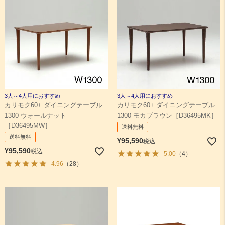
3人～4人用におすすめ
3人～4人用におすすめ
カリモク60+ ダイニングテーブル
カリモク60+ ダイニングテーブル
1300 ウォールナット
1300 モカブラウン［D36495MK］
［D36495MW］
送料無料
送料無料
¥
95,590
税込
¥
95,590
税込
5.00
（4）
4.96
（28）