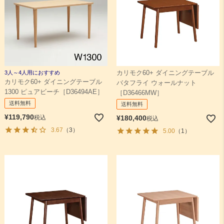
3人～4人用におすすめ
カリモク60+ ダイニングテーブル
カリモク60+ ダイニングテーブル
バタフライ ウォールナット
1300 ピュアビーチ［D36494AE］
［D36466MW］
送料無料
送料無料
¥
119,790
税込
¥
180,400
税込
3.67
（3）
5.00
（1）