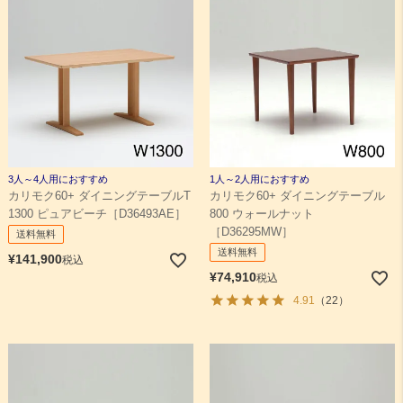
3人～4人用におすすめ
1人～2人用におすすめ
カリモク60+ ダイニングテーブルT
カリモク60+ ダイニングテーブル
1300 ピュアビーチ［D36493AE］
800 ウォールナット
［D36295MW］
送料無料
送料無料
¥
141,900
税込
¥
74,910
税込
4.91
（22）