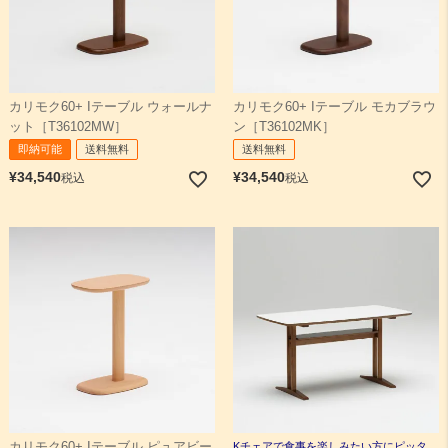
カリモク60+ Iテーブル ウォールナ
カリモク60+ Iテーブル モカブラウ
ット［T36102MW］
ン［T36102MK］
即納可能
送料無料
送料無料
¥
34,540
¥
34,540
税込
税込
カリモク60+ Iテーブル ピュアビー
Kチェアで食事を楽しみたい方にピッタ