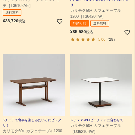
リ！
チ［T36102AE］
カリモク60+ カフェテーブル
送料無料
1200［T36420HW］
¥
38,720
税込
即納可能
送料無料
¥
85,580
税込
5.00
（28）
Kチェアで食事を楽しみたい方にピッタ
Ｋチェアやロビーチェアに合わせて
リ！
カリモク60+ カフェテーブル
カリモク60+ カフェテーブル1200
［D36210HW］