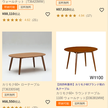
ウォールナット［T36420MW］
送料無料
即納可能
送料無料
¥
87,010
税込
¥
88,110
税込
4.94
（17）
4.62
（21）
カリモク60+ ローテーブル
【2025年新作】カリモク60ブランド初の
丸テーブル
[T36330SW]
カリモク60+ ラウンドテーブル
送料無料
1100 ウォールナット[D36381MW]
¥
66,550
税込
即納可能
送料無料
4.91
（22）