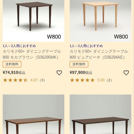
1人～2人用におすすめ
1人～2人用におすすめ
カリモク60+ ダイニングテーブル
カリモク60+ ダイニングテーブル
800 モカブラウン［D36295MK］
800 ピュアビーチ［D36294AE］
送料無料
送料無料
¥
74,910
¥
97,900
税込
税込
4.67
（3）
5.00
（2）