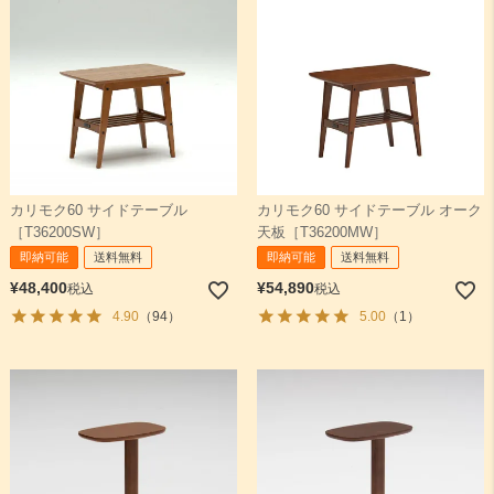
カリモク60 サイドテーブル
カリモク60 サイドテーブル オーク
［T36200SW］
天板［T36200MW］
即納可能
送料無料
即納可能
送料無料
¥
48,400
¥
54,890
税込
税込
4.90
（94）
5.00
（1）