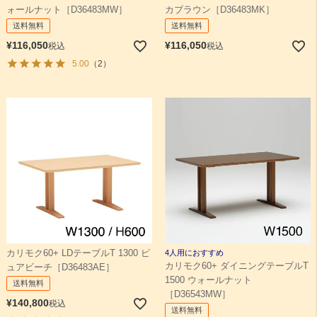
ォールナット［D36483MW］
カブラウン［D36483MK］
送料無料
送料無料
¥
116,050
¥
116,050
税込
税込
5.00
（2）
カリモク60+ LDテーブルT 1300 ピ
4人用におすすめ
カリモク60+ ダイニングテーブルT
ュアビーチ［D36483AE］
1500 ウォールナット
送料無料
［D36543MW］
¥
140,800
税込
送料無料