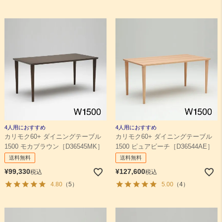
4人用におすすめ
4人用におすすめ
カリモク60+ ダイニングテーブル
カリモク60+ ダイニングテーブル
1500 モカブラウン［D36545MK］
1500 ピュアビーチ［D36544AE］
送料無料
送料無料
¥
99,330
¥
127,600
税込
税込
4.80
（5）
5.00
（4）