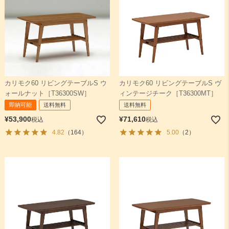
カリモク60 リビングテーブルS ウ
カリモク60 リビングテーブルS ヴ
ォールナット［T36300SW］
ィンテージチーク［T36300MT］
即納可能
送料無料
送料無料
¥
53,900
¥
71,610
税込
税込
4.82
（164）
5.00
（2）