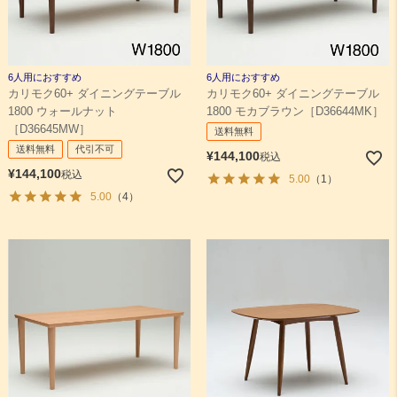
6人用におすすめ
6人用におすすめ
カリモク60+ ダイニングテーブル
カリモク60+ ダイニングテーブル
1800 ウォールナット
1800 モカブラウン［D36644MK］
［D36645MW］
送料無料
送料無料
代引不可
¥
144,100
税込
¥
144,100
税込
5.00
（1）
5.00
（4）