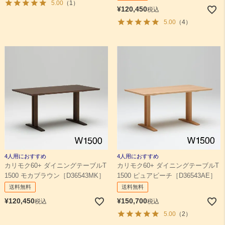
5.00
（1）
¥
120,450
税込
5.00
（4）
4人用におすすめ
4人用におすすめ
カリモク60+ ダイニングテーブルT
カリモク60+ ダイニングテーブルT
1500 モカブラウン［D36543MK］
1500 ピュアビーチ［D36543AE］
送料無料
送料無料
¥
120,450
¥
150,700
税込
税込
5.00
（2）