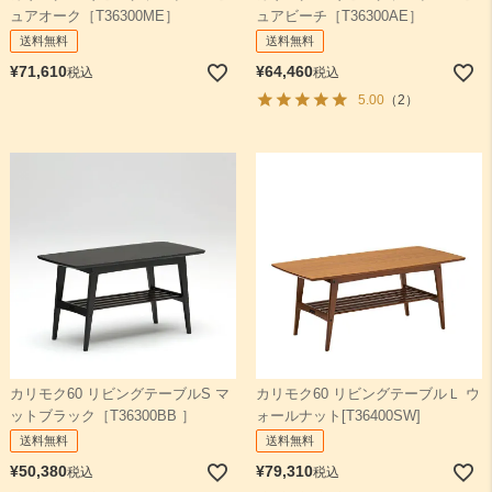
ュアオーク［T36300ME］
ュアビーチ［T36300AE］
送料無料
送料無料
¥
71,610
¥
64,460
税込
税込
5.00
（2）
カリモク60 リビングテーブルS マ
カリモク60 リビングテーブルＬ ウ
ットブラック［T36300BB ］
ォールナット[T36400SW]
送料無料
送料無料
¥
50,380
¥
79,310
税込
税込