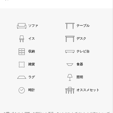
検索
ソファ
テーブル
イス
デスク
収納
テレビ台
雑貨
食器
ラグ
照明
時計
オススメセット