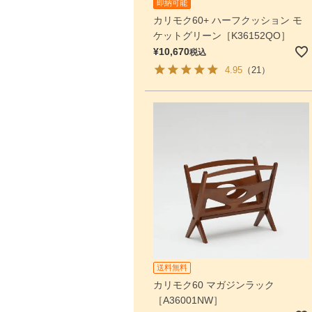
即納可能
カリモク60+ ハーフクッション モ
ケットグリーン［K36152QO］
¥
10,670
税込
4.95
（21）
送料無料
カリモク60 マガジンラック
［A36001NW］