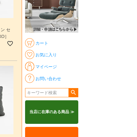
ン セ
XO］
カート
お気に入り
マイページ
お問い合わせ
当店に在庫のある商品 ≫