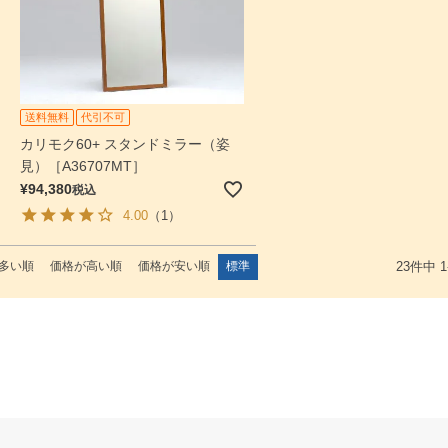
送料無料
代引不可
カリモク60+ スタンドミラー（姿
見）［A36707MT］
¥
94,380
税込
4.00
（1）
多い順
価格が高い順
価格が安い順
標準
23
件中
1