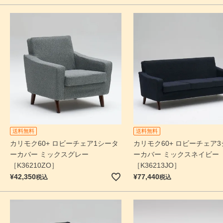
送料無料
送料無料
カリモク60+ ロビーチェア1シータ
カリモク60+ ロビーチェア
ーカバー ミックスグレー
ーカバー ミックスネイビー
［K36210ZO］
［K36213JO］
¥
42,350
¥
77,440
税込
税込