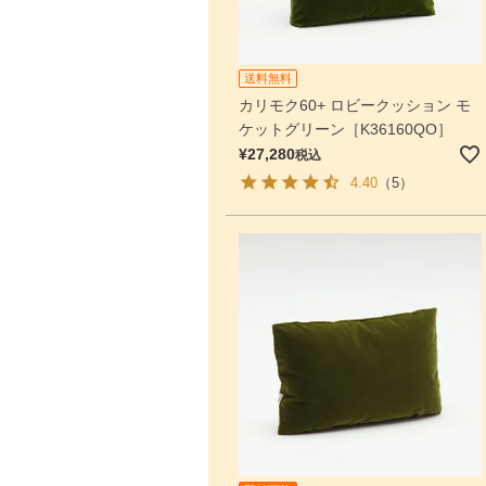
送料無料
カリモク60+ ロビークッション モ
ケットグリーン［K36160QO］
¥
27,280
税込
4.40
（5）