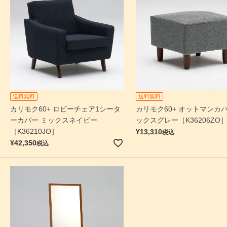
送料無料
送料無料
カリモク60+ ロビーチェア1シータ
カリモク60+ オットマンカバ
ーカバー ミックスネイビー
ックスグレー［K36206ZO
［K36210JO］
¥
13,310
税込
¥
42,350
税込