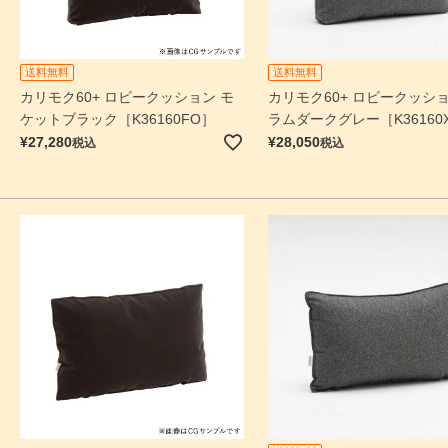
送料無料
送料無料
カリモク60+ ロビークッション モ
カリモク60+ ロビークッショ
ケットブラック［K36160FO］
ラムダークグレー［K36160
¥
27,280
¥
28,050
税込
税込
検索