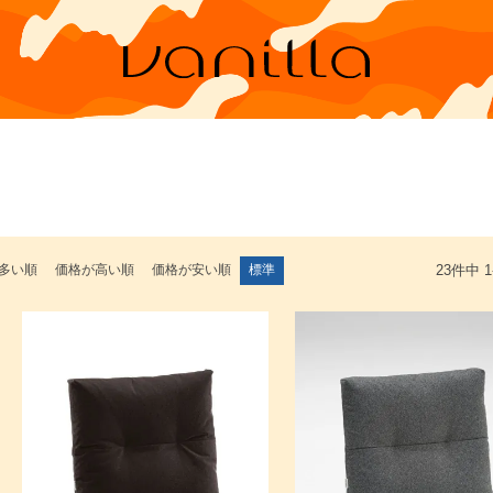
多い順
価格が高い順
価格が安い順
標準
23
件中
1