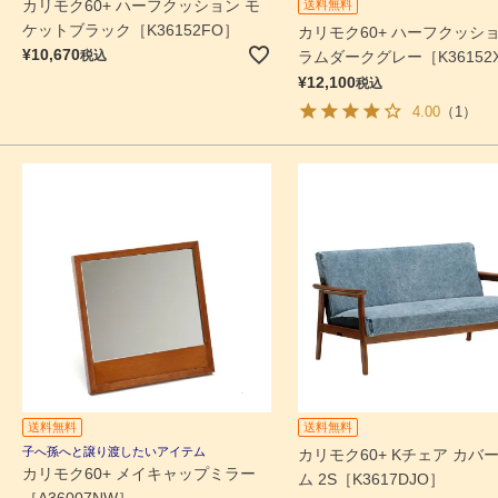
カリモク60+ ハーフクッション モ
送料無料
ケットブラック［K36152FO］
カリモク60+ ハーフクッショ
¥
10,670
税込
ラムダークグレー［K36152
¥
12,100
税込
4.00
（1）
送料無料
送料無料
子へ孫へと譲り渡したいアイテム
カリモク60+ Kチェア カバー
カリモク60+ メイキャップミラー
ム 2S［K3617DJO］