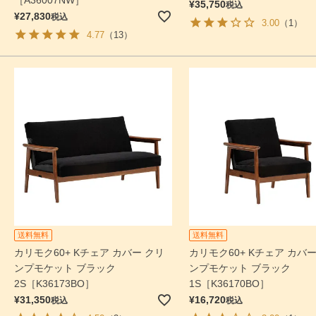
［A36007NW］
¥
35,750
税込
¥
27,830
税込
3.00
（1）
4.77
（13）
送料無料
送料無料
カリモク60+ Kチェア カバー クリ
カリモク60+ Kチェア カバー
ンプモケット ブラック
ンプモケット ブラック
2S［K36173BO］
1S［K36170BO］
¥
31,350
¥
16,720
税込
税込