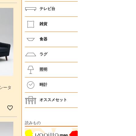
テレビ台
雑貨
食器
ラグ
照明
時計
3シータ
オススメセット
読みもの