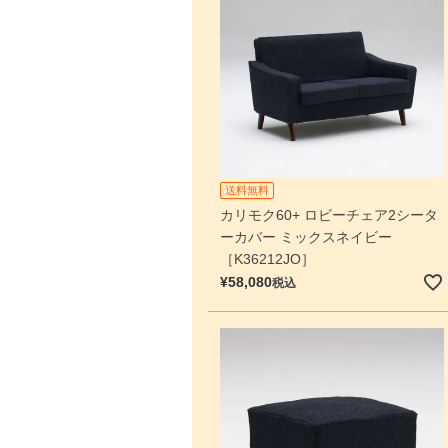
送料無料
カリモク60+ ロビーチェア2シータ
ーカバー ミックスネイビー
［K36212JO］
¥
58,080
税込