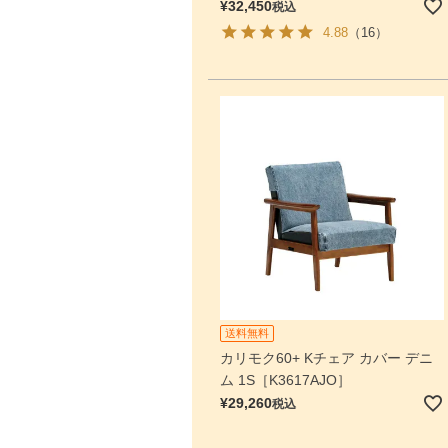
¥
32,450
税込
4.88
（16）
送料無料
カリモク60+ Kチェア カバー デニ
ム 1S［K3617AJO］
¥
29,260
税込