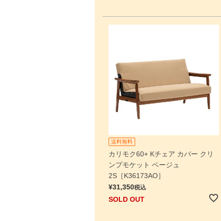
送料無料
カリモク60+ Kチェア カバー クリ
ンプモケット ベージュ
2S［K36173AO］
¥
31,350
税込
SOLD OUT