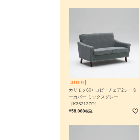
送料無料
カリモク60+ ロビーチェア2シータ
ーカバー ミックスグレー
［K36212ZO］
¥
58,080
税込