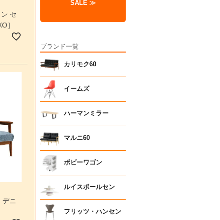
SALE ≫
ン セ
XO］
ブランド一覧
カリモク60
イームズ
ハーマンミラー
マルニ60
ボビーワゴン
ルイスポールセン
 デニ
フリッツ・ハンセン