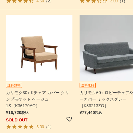
4.50
（2）
3.00
（1）
送料無料
送料無料
カリモク60+ Kチェア カバー クリ
カリモク60+ ロビーチェア
ンプモケット ベージュ
ーカバー ミックスグレー
1S［K36170AO］
［K36213ZO］
¥
16,720
¥
77,440
税込
税込
SOLD OUT
5.00
（1）