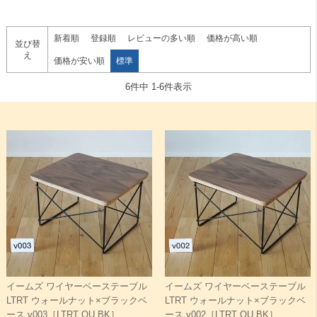
新着順
登録順
レビューの多い順
価格が高い順
並び替
え
価格が安い順
標準
6
件中
1
-
6
件表示
イームズ ワイヤーベーステーブル
イームズ ワイヤーベーステーブル
LTRT ウォールナット×ブラックベ
LTRT ウォールナット×ブラックベ
ース v003［LTRT OU BK］
ース v002［LTRT OU BK］