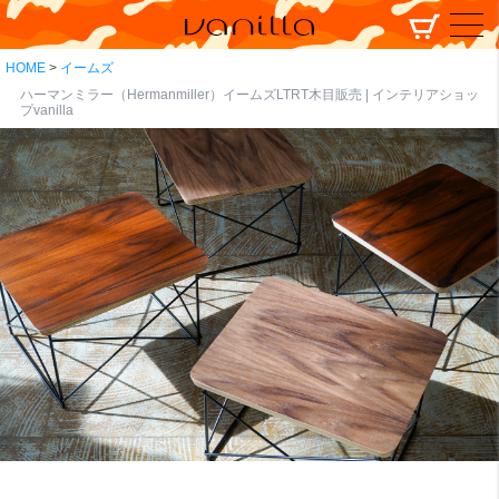
HOME
イームズ
ハーマンミラー（Hermanmiller）イームズLTRT木目販売 | インテリアショッ
プvanilla