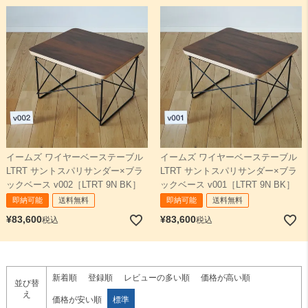
イームズ ワイヤーベーステーブル
イームズ ワイヤーベーステーブル
LTRT サントスパリサンダー×ブラ
LTRT サントスパリサンダー×ブラ
ックベース v002［LTRT 9N BK］
ックベース v001［LTRT 9N BK］
即納可能
送料無料
即納可能
送料無料
¥
83,600
¥
83,600
税込
税込
新着順
登録順
レビューの多い順
価格が高い順
並び替
え
価格が安い順
標準