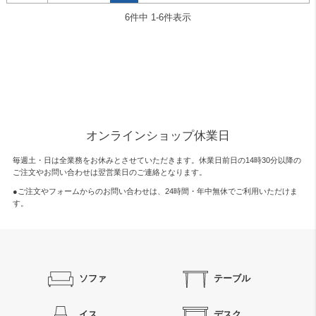
6
件中
1
-
6
件表示
オンラインショップ休業日
毎週土・日は全業務をお休みとさせていただきます。休業日前日の14時30分以降の
ご注文やお問い合わせは翌営業日のご連絡となります。
●ご注文やフォームからのお問い合わせは、
24時間・年中無休
でご利用いただけま
す。
ソファ
テーブル
イス
デスク