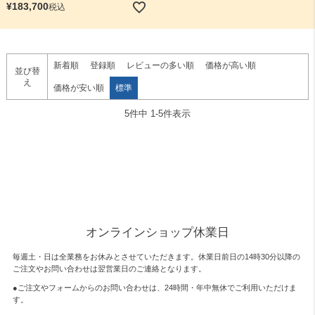
¥
183,700
税込
新着順
登録順
レビューの多い順
価格が高い順
並び替
え
価格が安い順
標準
5
件中
1
-
5
件表示
オンラインショップ休業日
毎週土・日は全業務をお休みとさせていただきます。休業日前日の14時30分以降の
ご注文やお問い合わせは翌営業日のご連絡となります。
●ご注文やフォームからのお問い合わせは、
24時間・年中無休
でご利用いただけま
す。