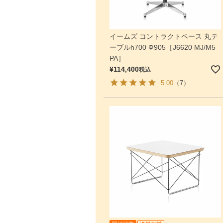
イームズ コントラクトベース 丸テ
ーブルh700 Ф905［J6620 MJ/M5
PA］
¥
114,400
税込
5.00
（7）