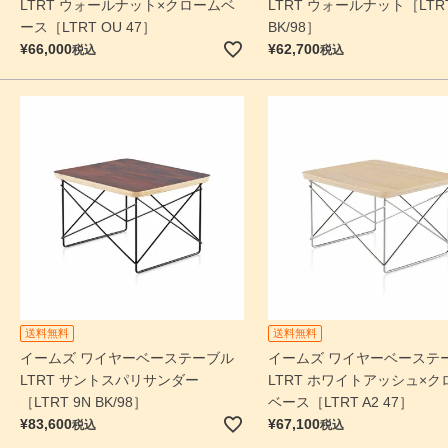
LTRT ウォールナット×クロームベ
LTRT ウォールナット［LTRT
ース［LTRT OU 47］
BK/98］
¥
66,000
¥
62,700
税込
税込
送料無料
送料無料
イームズ ワイヤーベーステーブル
イームズ ワイヤーベーステ
LTRT サントスパリサンダー
LTRT ホワイトアッシュ×ク
［LTRT 9N BK/98］
ベース［LTRT A2 47］
¥
83,600
¥
67,100
税込
税込