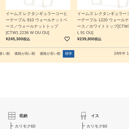
イームズ レクタンギュラーコーヒ
イームズ レクタンギュラー
ーテーブル 910 ウォールナットベ
ーテーブル 1220 ウォール
ース／ウォールナットトップ
ース／ホワイトトップ[CTW1.
[CTW1.2236 W OU OU]
L 91 OU]
¥
245,300
¥
239,800
税込
税込
多い順
価格が高い順
価格が安い順
標準
24
件中
1
収納
イス
カリモク60
カリモク60