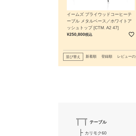
イームズ プライウッドコーヒーテ
ーブル メタルベース／ホワイトア
ッシュトップ [CTM. A2 47]
¥
250,800
税込
新着順
登録順
レビューの
並び替え
テーブル
カリモク60