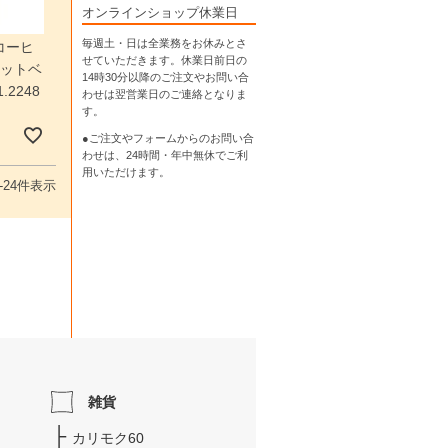
オンラインショップ休業日
毎週土・日は全業務をお休みとさ
コーヒ
せていただきます。休業日前日の
ナットベ
14時30分以降のご注文やお問い合
2248
わせは翌営業日のご連絡となりま
す。
●ご注文やフォームからのお問い合
わせは、
24時間・年中無休
でご利
用いただけます。
-
24
件表示
雑貨
カリモク60