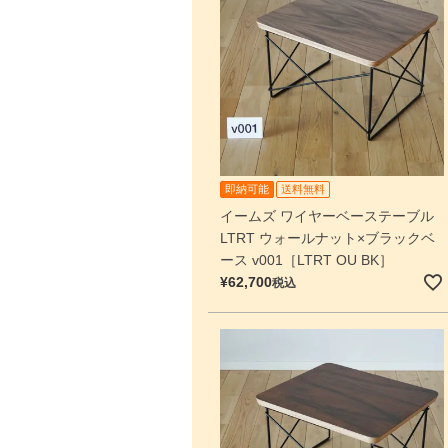
即納可能
送料無料
イームズ ワイヤーベーステーブル
LTRT ウォールナット×ブラックベ
ース v001［LTRT OU BK］
¥
62,700
税込