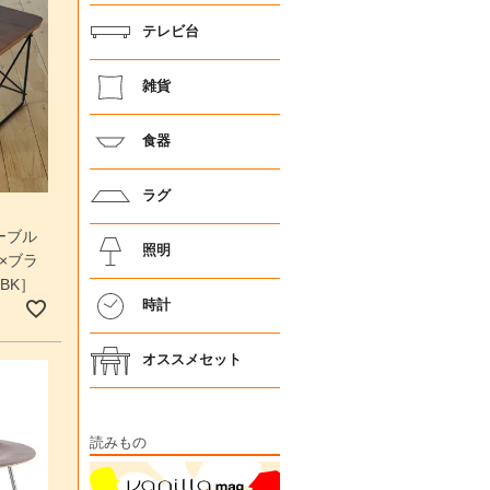
テレビ台
雑貨
食器
ラグ
ーブル
照明
×ブラ
 BK］
時計
オススメセット
読みもの