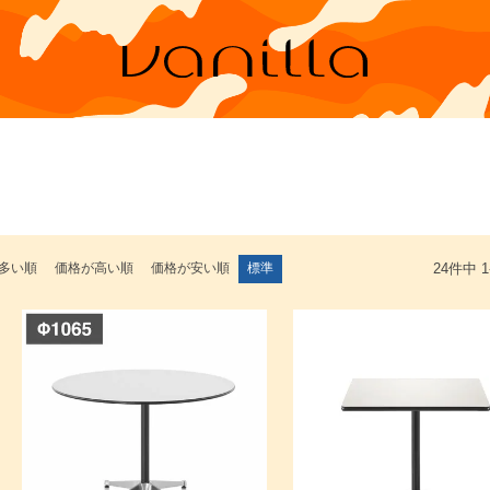
多い順
価格が高い順
価格が安い順
標準
24
件中
1