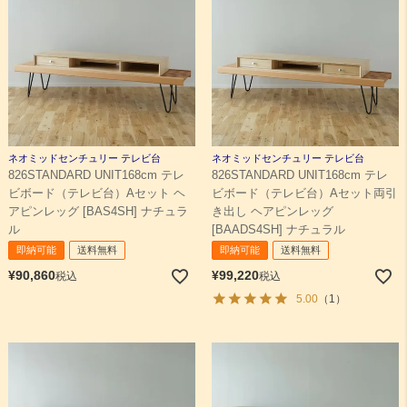
ネオミッドセンチュリー テレビ台
ネオミッドセンチュリー テレビ台
826STANDARD UNIT168cm テレ
826STANDARD UNIT168cm テレ
ビボード（テレビ台）Aセット ヘ
ビボード（テレビ台）Aセット両引
アピンレッグ [BAS4SH] ナチュラ
き出し ヘアピンレッグ
ル
[BAADS4SH] ナチュラル
即納可能
送料無料
即納可能
送料無料
¥
90,860
¥
99,220
税込
税込
5.00
（1）