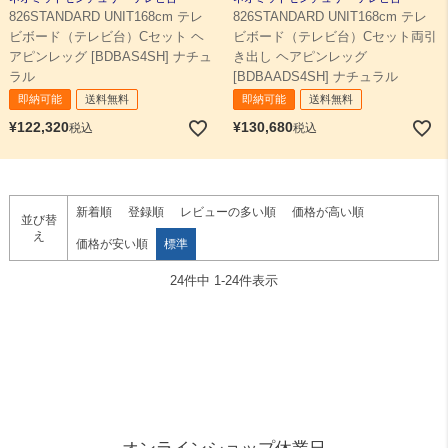
826STANDARD UNIT168cm テレ
826STANDARD UNIT168cm テレ
ビボード（テレビ台）Cセット ヘ
ビボード（テレビ台）Cセット両引
アピンレッグ [BDBAS4SH] ナチュ
き出し ヘアピンレッグ
ラル
[BDBAADS4SH] ナチュラル
即納可能
送料無料
即納可能
送料無料
¥
122,320
¥
130,680
税込
税込
新着順
登録順
レビューの多い順
価格が高い順
並び替
え
価格が安い順
標準
24
件中
1
-
24
件表示