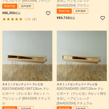
アピンレッグ [BAS3SH] ブラウン
き出し ヘアピンレッグ
[BAADS3SH] ブラウン
即納可能
送料無料
即納可能
送料無料
¥
86,350
税込
¥
94,710
税込
5.00
（2）
ネオミッドセンチュリー テレビ台
ネオミッドセンチュリー テレビ台
826STANDARD UNIT126cm テレ
826STANDARD UNIT126cm テレ
ビボード（テレビ台）Aセット ヘ
ビボード（テレビ台）Aセット両引
アピンレッグ [BAS3SH] ナチュラ
き出し ヘアピンレッグ
ル
[BAADS3SH] ナチュラル
即納可能
送料無料
即納可能
送料無料