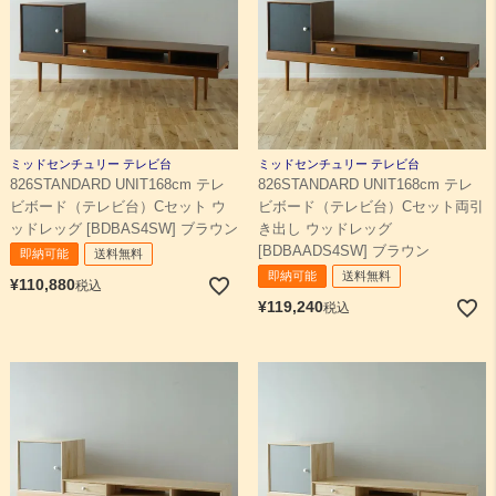
ミッドセンチュリー テレビ台
ミッドセンチュリー テレビ台
826STANDARD UNIT168cm テレ
826STANDARD UNIT168cm テレ
ビボード（テレビ台）Cセット ウ
ビボード（テレビ台）Cセット両引
ッドレッグ [BDBAS4SW] ブラウン
き出し ウッドレッグ
[BDBAADS4SW] ブラウン
即納可能
送料無料
即納可能
送料無料
¥
110,880
税込
¥
119,240
税込