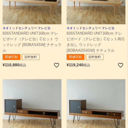
ネオミッドセンチュリー テレビ台
ネオミッドセンチュリー テレビ台
826STANDARD UNIT168cm テレ
826STANDARD UNIT168cm テレ
ビボード（テレビ台）Cセット ウ
ビボード（テレビ台）Cセット両引
ッドレッグ [BDBAS4SW] ナチュラ
き出し ウッドレッグ
ル
[BDBAADS4SW] ナチュラル
即納可能
送料無料
即納可能
送料無料
¥
110,880
¥
119,240
税込
税込