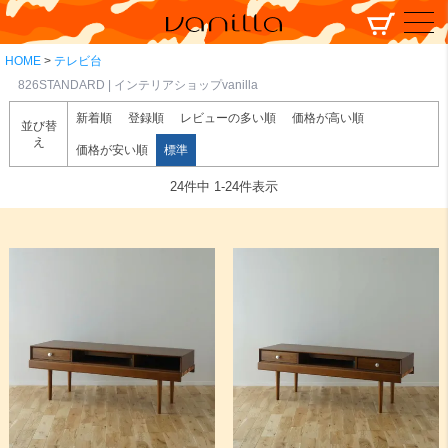
HOME
テレビ台
826STANDARD | インテリアショップvanilla
新着順
登録順
レビューの多い順
価格が高い順
並び替
え
価格が安い順
標準
24
件中
1
-
24
件表示