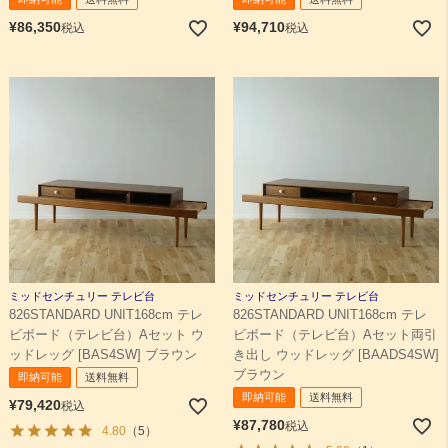
¥
86,350
¥
94,710
税込
税込
ミッドセンチュリー テレビ台
ミッドセンチュリー テレビ台
826STANDARD UNIT168cm テレ
826STANDARD UNIT168cm テレ
ビボード（テレビ台）Aセット ウ
ビボード（テレビ台）Aセット両引
ッドレッグ [BAS4SW] ブラウン
き出し ウッドレッグ [BAADS4SW]
ブラウン
即納可能
送料無料
即納可能
送料無料
¥
79,420
税込
¥
87,780
税込
4.80
（5）