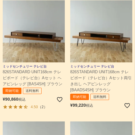
ミッドセンチュリー テレビ台
ミッドセンチュリー テレビ台
826STANDARD UNIT168cm テレ
826STANDARD UNIT168cm テレ
ビボード（テレビ台）Aセット ヘ
ビボード（テレビ台）Aセット両引
アピンレッグ [BAS4SH] ブラウン
き出し ヘアピンレッグ
[BAADS4SH] ブラウン
即納可能
送料無料
即納可能
送料無料
¥
90,860
税込
¥
99,220
税込
4.50
（2）