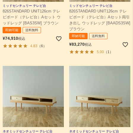
ミッドセンチュリー テレビ台
ミッドセンチュリー テレビ台
826STANDARD UNIT126cm テレ
826STANDARD UNIT126cm テレ
検索
ビボード（テレビ台）Aセット ウ
ビボード（テレビ台）Aセット両引
ッドレッグ [BAS3SW] ブラウン
き出し ウッドレッグ [BAADS3SW]
ブラウン
即納可能
送料無料
即納可能
送料無料
¥
74,910
税込
¥
83,270
税込
4.83
（6）
5.00
（1）
ネオミッドセンチュリー テレビ台
ネオミッドセンチュリー テレビ台