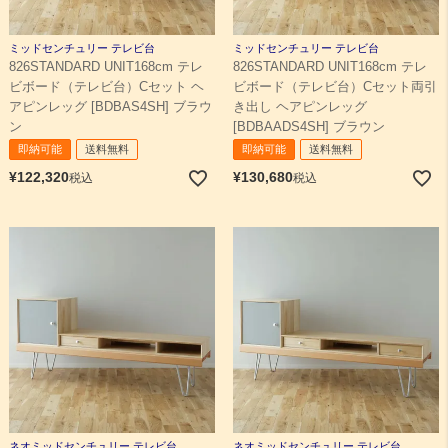
ミッドセンチュリー テレビ台
ミッドセンチュリー テレビ台
826STANDARD UNIT168cm テレ
826STANDARD UNIT168cm テレ
ビボード（テレビ台）Cセット ヘ
ビボード（テレビ台）Cセット両引
アピンレッグ [BDBAS4SH] ブラウ
き出し ヘアピンレッグ
ン
[BDBAADS4SH] ブラウン
即納可能
送料無料
即納可能
送料無料
¥
122,320
¥
130,680
税込
税込
ネオミッドセンチュリー テレビ台
ネオミッドセンチュリー テレビ台