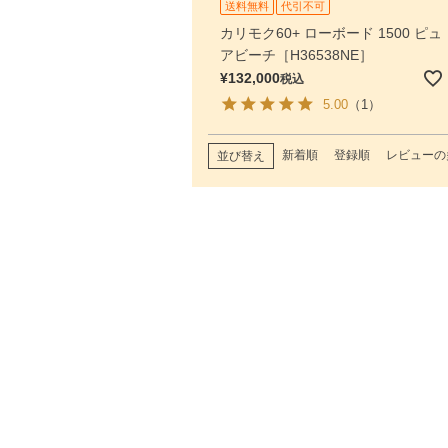
送料無料
代引不可
カリモク60+ ローボード 1500 ピュ
アビーチ［H36538NE］
¥
132,000
税込
5.00
（1）
新着順
登録順
レビューの
並び替え