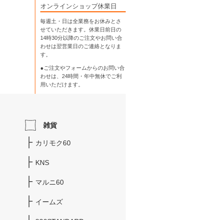
オンラインショップ休業日
毎週土・日は全業務をお休みとさ
せていただきます。休業日前日の
14時30分以降のご注文やお問い合
わせは翌営業日のご連絡となりま
す。
●ご注文やフォームからのお問い合
わせは、
24時間・年中無休
でご利
用いただけます。
雑貨
カリモク60
KNS
マルニ60
イームズ