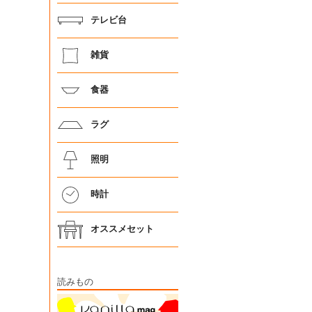
テレビ台
雑貨
食器
ラグ
照明
時計
オススメセット
読みもの