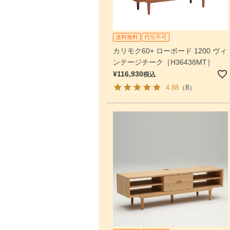
送料無料
代引不可
カリモク60+ ローボード 1200 ヴィ
ンテージチーク［H36438MT］
¥
116,930
税込
4.88
（8）