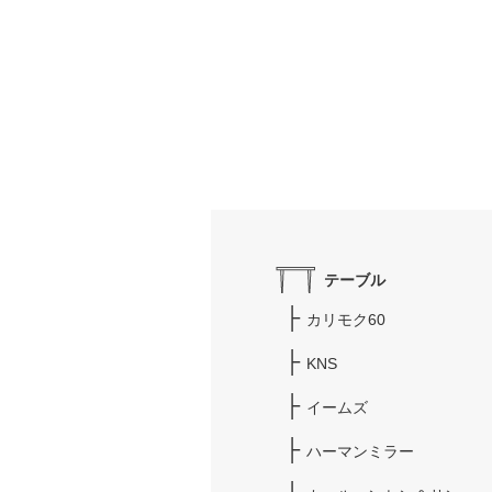
テーブル
カリモク60
KNS
イームズ
ハーマンミラー