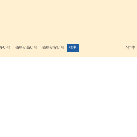
多い順
価格が高い順
価格が安い順
標準
4
件中