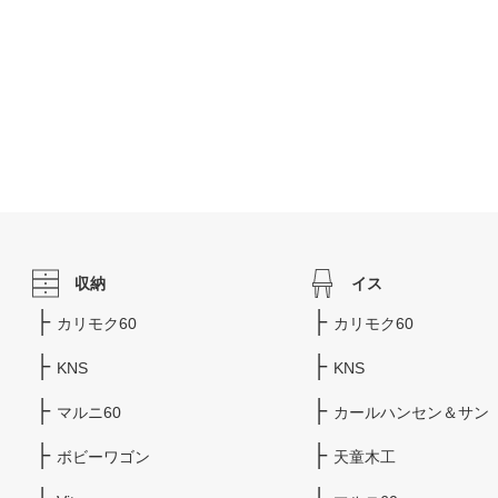
収納
イス
カリモク60
カリモク60
KNS
KNS
マルニ60
カールハンセン＆サン
ボビーワゴン
天童木工