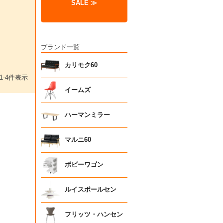
SALE ≫
ブランド一覧
カリモク60
1
-
4
件表示
イームズ
ハーマンミラー
マルニ60
ボビーワゴン
ルイスポールセン
フリッツ・ハンセン