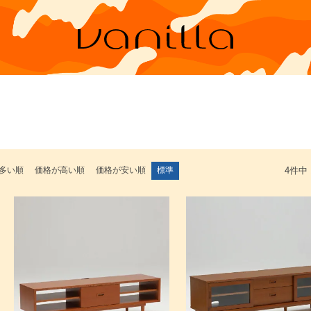
多い順
価格が高い順
価格が安い順
標準
4
件中