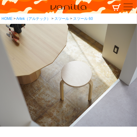
HOME
Artek（アルテック）
スツール
スツール 60