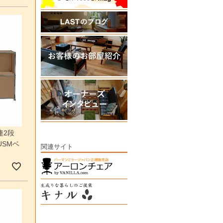
連2段
USMベ
関連サイト