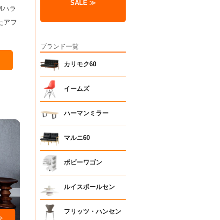
SALE ≫
Mハラ
たアフ
ブランド一覧
カリモク60
イームズ
ハーマンミラー
マルニ60
ボビーワゴン
ルイスポールセン
フリッツ・ハンセン