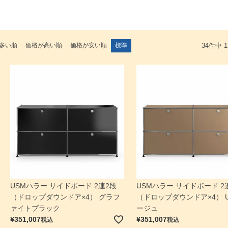
多い順
価格が高い順
価格が安い順
標準
34
件中
1
USMハラー サイドボード 2連2段
USMハラー サイドボード 2
（ドロップダウンドア×4） グラフ
（ドロップダウンドア×4） 
ァイトブラック
ージュ
¥
351,007
¥
351,007
税込
税込