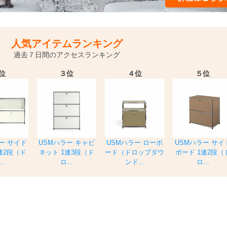
人気アイテムランキング
過去７日間のアクセスランキング
位
３位
４位
５位
ー サイド
USMハラー キャビ
USMハラー ローボ
USMハラー サイ
連2段（ド
ネット 1連3段（ド
ード（ドロップダウ
ボード 1連2段（
..
ロ...
ンド...
ロ...