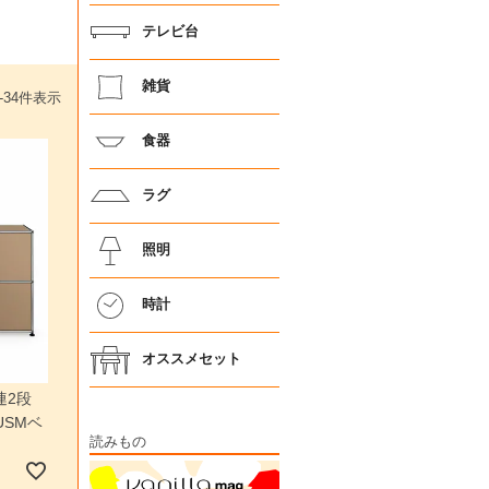
テレビ台
雑貨
-
34
件表示
食器
ラグ
照明
時計
オススメセット
連2段
USMベ
読みもの