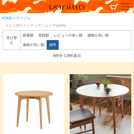
HOME
テーブル
マルニ60 | インテリアショップvanilla
新着順
登録順
レビューの多い順
価格が高い順
並び替
え
価格が安い順
標準
8
件中
1
-
8
件表示