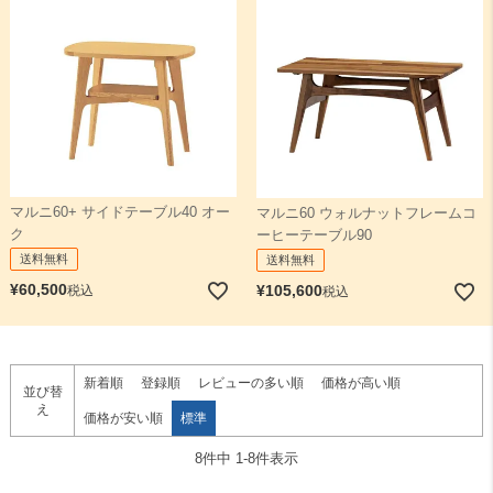
マルニ60+ サイドテーブル40 オー
マルニ60 ウォルナットフレームコ
ク
ーヒーテーブル90
送料無料
送料無料
¥
60,500
¥
105,600
税込
税込
新着順
登録順
レビューの多い順
価格が高い順
並び替
え
価格が安い順
標準
8
件中
1
-
8
件表示