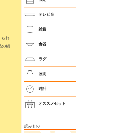
テレビ台
雑貨
、もれ
食器
品の組
ラグ
照明
時計
オススメセット
読みもの