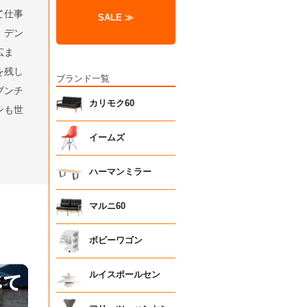
て仕事
SALE ≫
、デン
広ま
を残し
ブランド一覧
ブンチ
カリモク60
ンも世
イームズ
ハーマンミラー
マルニ60
ボビーワゴン
ルイスポールセン