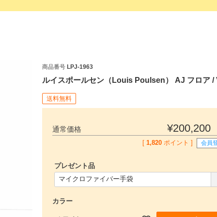
商品番号
LPJ-1963
ルイスポールセン（Louis Poulsen） AJ フロア / 
送料無料
¥
200,200
通常価格
[
1,820
ポイント ]
会員
プレゼント品
(
必
須
カラー
)