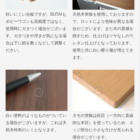
天然木突板を使用しておりますの
狂いにくい合板ですが、BUTAIも
で、ロットにより色味が異なる場
ボビーワゴンも高精度ではなく、
合がございます。また木の質感を
使用時にガタつく場合がございま
残すため、仕上げはツヤなしのウ
す。ガタつきや浮きが気になる場
レタン仕上げとなっております。
合は下に紙を敷くなどして調整く
使用と共に白い擦り傷が増えてき
ださい。
ます。
白い塗料のようなものがついてい
タモの突板は柾目（一方向に直線
る場合がございますが、これは天
的な木目）を使っているため、エ
然木特有のシミとなります。
ッジ部分に小さな欠けが見られる
場合がございます。