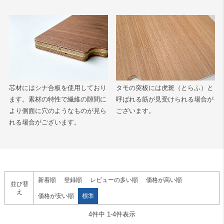
芯材にはシナ合板を使用しており
タモの突板には虎斑（とらふ）と
ます。素材の特性で繊維の隙間に
呼ばれる筋が見受けられる場合が
より側面に穴のようなものが見ら
ございます。
れる場合がございます。
新着順
登録順
レビューの多い順
価格が高い順
並び替
え
価格が安い順
標準
4
件中
1
-
4
件表示