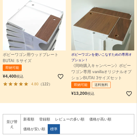
ボビーワゴン用ウッドプレート
ボビーワゴンを使いこなすための専用オ
プション！
BUTAI Ｓサイズ
《同時購入キャンペーン》ボビー
即納可能
ワゴン専用 vanillaオリジナルオプ
¥
4,400
税込
ションBUTAI 3サイズセット
4.80
（122）
即納可能
送料無料
¥
13,200
税込
新着順
登録順
レビューの多い順
価格が高い順
並び替
え
価格が安い順
標準