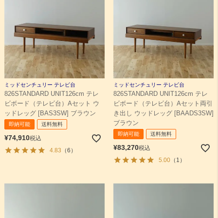
ミッドセンチュリー テレビ台
ミッドセンチュリー テレビ台
826STANDARD UNIT126cm テレ
826STANDARD UNIT126cm テレ
ビボード（テレビ台）Aセット ウ
ビボード（テレビ台）Aセット両引
ッドレッグ [BAS3SW] ブラウン
き出し ウッドレッグ [BAADS3SW]
ブラウン
即納可能
送料無料
即納可能
送料無料
¥
74,910
税込
¥
83,270
税込
4.83
（6）
5.00
（1）