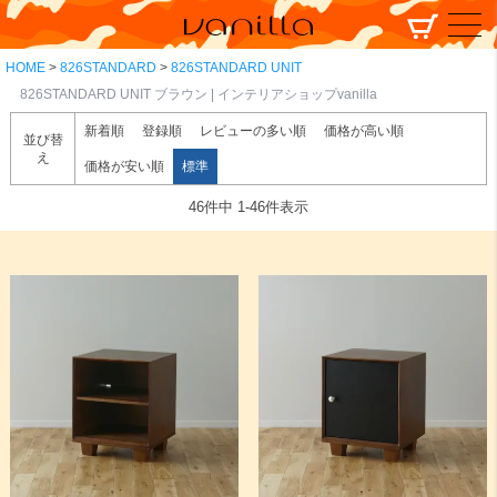
HOME
826STANDARD
826STANDARD UNIT
826STANDARD UNIT ブラウン | インテリアショップvanilla
新着順
登録順
レビューの多い順
価格が高い順
並び替
え
価格が安い順
標準
46
件中
1
-
46
件表示