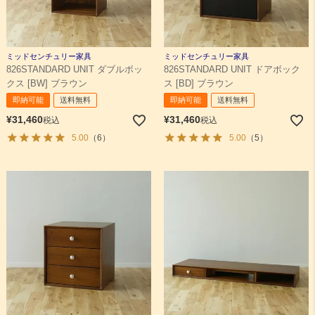
ミッドセンチュリー家具
ミッドセンチュリー家具
826STANDARD UNIT ダブルボッ
826STANDARD UNIT ドアボック
クス [BW] ブラウン
ス [BD] ブラウン
即納可能
送料無料
即納可能
送料無料
¥
31,460
¥
31,460
税込
税込
5.00
（6）
5.00
（5）