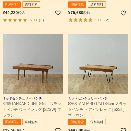
即納可能
送料無料
即納可能
送料無料
¥
44,220
¥
75,680
税込
税込
5.00
（3）
5.00
（2）
ミッドセンチュリー ベンチ
ミッドセンチュリー ベンチ
826STANDARD UNIT84cm スラッ
826STANDARD UNIT84cm スラッ
トベンチ ウッドレッグ [S2SW] ブ
トベンチ ヘアピンレッグ [S2SH]
ラウン
ブラウン
即納可能
送料無料
即納可能
送料無料
¥
32,560
¥
44,000
税込
税込