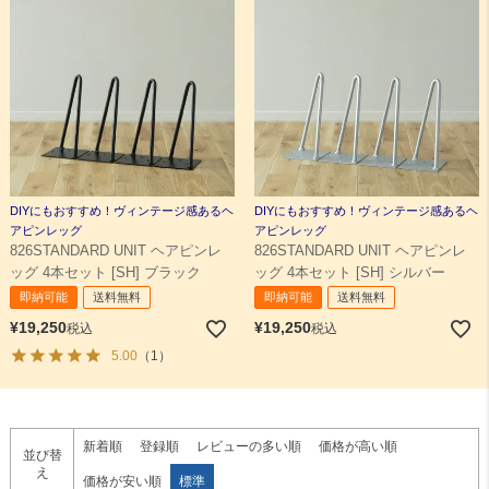
DIYにもおすすめ！ヴィンテージ感あるヘ
DIYにもおすすめ！ヴィンテージ感あるヘ
アピンレッグ
アピンレッグ
826STANDARD UNIT ヘアピンレ
826STANDARD UNIT ヘアピンレ
ッグ 4本セット [SH] ブラック
ッグ 4本セット [SH] シルバー
即納可能
送料無料
即納可能
送料無料
¥
19,250
¥
19,250
税込
税込
5.00
（1）
新着順
登録順
レビューの多い順
価格が高い順
並び替
え
価格が安い順
標準