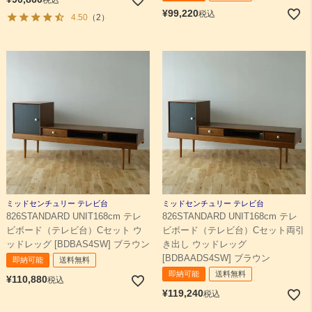
税込
¥
99,220
税込
4.50
（2）
ミッドセンチュリー テレビ台
ミッドセンチュリー テレビ台
826STANDARD UNIT168cm テレ
826STANDARD UNIT168cm テレ
ビボード（テレビ台）Cセット ウ
ビボード（テレビ台）Cセット両引
ッドレッグ [BDBAS4SW] ブラウン
き出し ウッドレッグ
[BDBAADS4SW] ブラウン
即納可能
送料無料
即納可能
送料無料
¥
110,880
税込
¥
119,240
税込