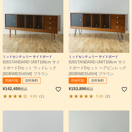
ミッドセンチュリー サイドボード
ミッドセンチュリー サイドボード
826STANDARD UNIT168cm サイ
826STANDARD UNIT168cm サイ
ドボードDセット ウッドレッグ
ドボードDセット ヘアピンレッグ
[BDBWB3S4SW] ブラウン
[BDBWB3S4SH] ブラウン
即納可能
送料無料
即納可能
送料無料
¥
142,450
¥
153,890
税込
税込
4.00
（1）
5.00
（2）