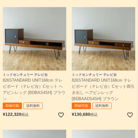
ミッドセンチュリー テレビ台
ミッドセンチュリー テレビ台
826STANDARD UNIT168cm テレ
826STANDARD UNIT168cm テレ
ビボード（テレビ台）Cセット ヘ
ビボード（テレビ台）Cセット両引
アピンレッグ [BDBAS4SH] ブラウ
き出し ヘアピンレッグ
ン
[BDBAADS4SH] ブラウン
即納可能
送料無料
即納可能
送料無料
¥
122,320
¥
130,680
税込
税込