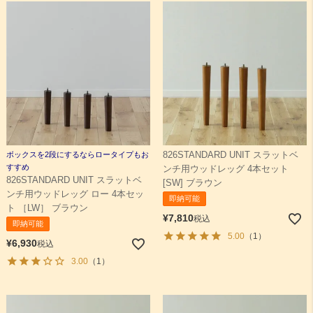
ボックスを2段にするならロータイプもお
826STANDARD UNIT スラットベ
すすめ
ンチ用ウッドレッグ 4本セット
826STANDARD UNIT スラットベ
[SW] ブラウン
ンチ用ウッドレッグ ロー 4本セッ
即納可能
ト ［LW］ ブラウン
¥
7,810
税込
即納可能
5.00
（1）
¥
6,930
税込
3.00
（1）