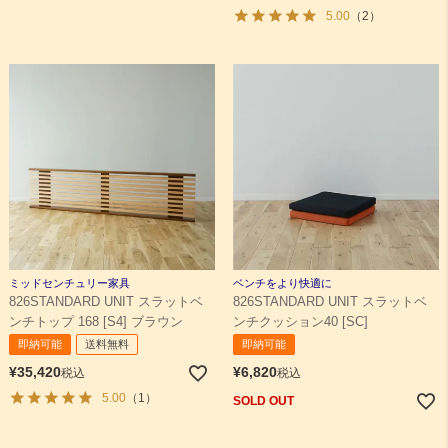
5.00
（2）
ミッドセンチュリー家具
ベンチをより快適に
826STANDARD UNIT スラットベ
826STANDARD UNIT スラットベ
ンチトップ 168 [S4] ブラウン
ンチクッション40 [SC]
即納可能
送料無料
即納可能
¥
35,420
¥
6,820
税込
税込
5.00
（1）
SOLD OUT