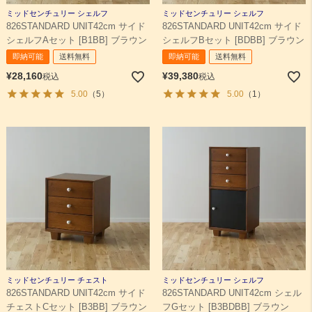
ミッドセンチュリー シェルフ
ミッドセンチュリー シェルフ
826STANDARD UNIT42cm サイド
826STANDARD UNIT42cm サイド
検索
シェルフAセット [B1BB] ブラウン
シェルフBセット [BDBB] ブラウン
即納可能
送料無料
即納可能
送料無料
¥
28,160
¥
39,380
税込
税込
5.00
（5）
5.00
（1）
ミッドセンチュリー チェスト
ミッドセンチュリー シェルフ
826STANDARD UNIT42cm サイド
826STANDARD UNIT42cm シェル
チェストCセット [B3BB] ブラウン
フGセット [B3BDBB] ブラウン