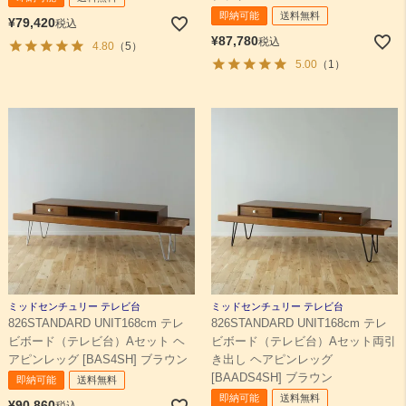
即納可能
送料無料
¥
79,420
税込
¥
87,780
税込
4.80
（5）
5.00
（1）
ミッドセンチュリー テレビ台
ミッドセンチュリー テレビ台
826STANDARD UNIT168cm テレ
826STANDARD UNIT168cm テレ
ビボード（テレビ台）Aセット ヘ
ビボード（テレビ台）Aセット両引
アピンレッグ [BAS4SH] ブラウン
き出し ヘアピンレッグ
[BAADS4SH] ブラウン
即納可能
送料無料
即納可能
送料無料
¥
90,860