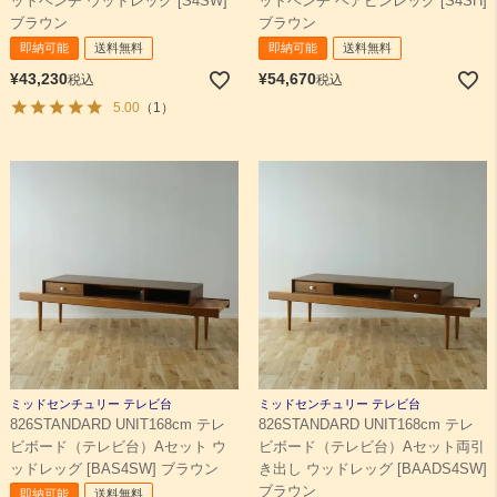
ットベンチ ウッドレッグ [S4SW]
ットベンチ ヘアピンレッグ [S4SH]
ブラウン
ブラウン
即納可能
送料無料
即納可能
送料無料
¥
43,230
¥
54,670
税込
税込
5.00
（1）
ミッドセンチュリー テレビ台
ミッドセンチュリー テレビ台
826STANDARD UNIT168cm テレ
826STANDARD UNIT168cm テレ
ビボード（テレビ台）Aセット ウ
ビボード（テレビ台）Aセット両引
ッドレッグ [BAS4SW] ブラウン
き出し ウッドレッグ [BAADS4SW]
ブラウン
即納可能
送料無料