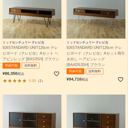
ミッドセンチュリー テレビ台
ミッドセンチュリー テレビ台
826STANDARD UNIT126cm テレ
826STANDARD UNIT126cm テレ
ビボード（テレビ台）Aセット ヘ
ビボード（テレビ台）Aセット両引
アピンレッグ [BAS3SH] ブラウン
き出し ヘアピンレッグ
[BAADS3SH] ブラウン
即納可能
送料無料
即納可能
送料無料
¥
86,350
税込
¥
94,710
税込
5.00
（2）