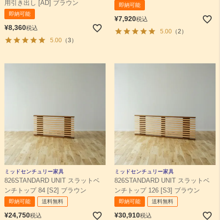
用引き出し [AD] ブラウン
即納可能
即納可能
¥
7,920
税込
¥
8,360
税込
5.00
（2）
5.00
（3）
ミッドセンチュリー家具
ミッドセンチュリー家具
826STANDARD UNIT スラットベ
826STANDARD UNIT スラットベ
ンチトップ 84 [S2] ブラウン
ンチトップ 126 [S3] ブラウン
即納可能
送料無料
即納可能
送料無料
¥
24,750
¥
30,910
税込
税込