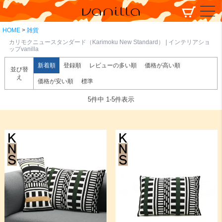
HOME
雑貨
カリモクニュースタンダード（Karimoku New Standard） | インテリアショ
ップvanilla
新着順
登録順
レビューの多い順
価格が高い順
並び替
え
価格が安い順
標準
5
件中
1
-
5
件表示