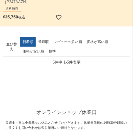
［P347AAZN］
送料無料
¥
35,750
税込
新着順
登録順
レビューの多い順
価格が高い順
並び替
え
価格が安い順
標準
5
件中
1
-
5
件表示
オンラインショップ休業日
毎週土・日は全業務をお休みとさせていただきます。休業日前日の14時30分以降の
ご注文やお問い合わせは翌営業日のご連絡となります。