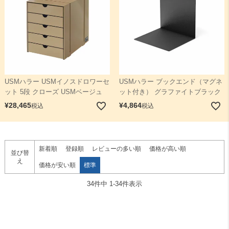
USMハラー USMイノスドロワーセ
USMハラー ブックエンド（マグネ
ット 5段 クローズ USMベージュ
ット付き） グラファイトブラック
¥
28,465
¥
4,864
税込
税込
新着順
登録順
レビューの多い順
価格が高い順
並び替
え
価格が安い順
標準
34
件中
1
-
34
件表示