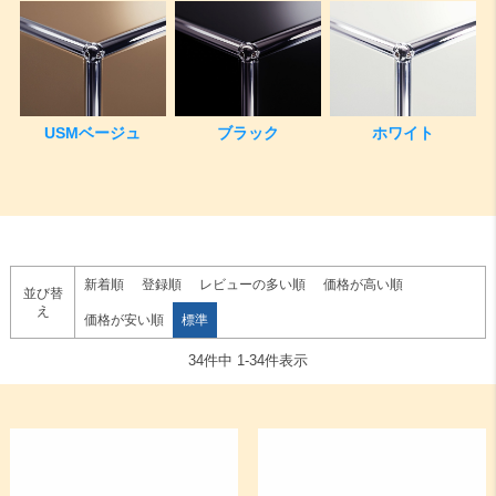
USMベージュ
ブラック
ホワイト
新着順
登録順
レビューの多い順
価格が高い順
並び替
え
価格が安い順
標準
34
件中
1
-
34
件表示