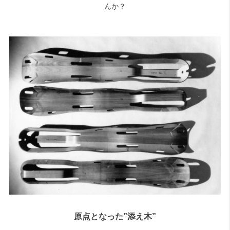
んか？
原点となった”添え木”