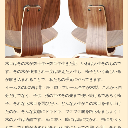
木目はその木が数十年〜数百年生きた証、いわば人生そのもので
す。その木が伐採され一度は終えた人生も、椅子という新しい命
が吹き込まれることで、私たちの手元にやってきます。
イームズのLCWは背・座・脚・フレーム全てが木製。これから自
分だけでなく、子供、孫の世代その先まで使い続けるであろう椅
子。それなら木目を選びたい。どんな人生がこの木目を作り上げ
たのか。そんな妄想にドキドキ、ワクワク胸を踊らせましょう！
木の人生は過酷です。嵐に遭い、時には鳥に突かれ、虫に食べら
れて。でも時が過ぎればそれらは木にとっての思い出話。それを