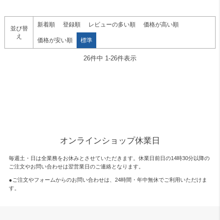
新着順
登録順
レビューの多い順
価格が高い順
並び替
え
価格が安い順
標準
26
件中
1
-
26
件表示
オンラインショップ休業日
毎週土・日は全業務をお休みとさせていただきます。休業日前日の14時30分以降の
ご注文やお問い合わせは翌営業日のご連絡となります。
●ご注文やフォームからのお問い合わせは、
24時間・年中無休
でご利用いただけま
す。