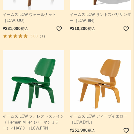
イームズ LCW ウォールナット
イームズ LCW サントスパリサンダ
［LCW. OU］
ー［LCW. 9N］
¥
231,000
¥
310,200
税込
税込
5.00
（1）
イームズ LCW フォレストステイン
イームズ LCW ディープイエロー
《 Herman Miller（ハーマンミラ
［LCW.DYL］
ー）× HAY 》［LCW.FRN］
¥
251,900
税込