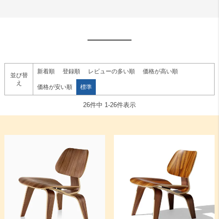
新着順
登録順
レビューの多い順
価格が高い順
並び替
え
価格が安い順
標準
26
件中
1
-
26
件表示