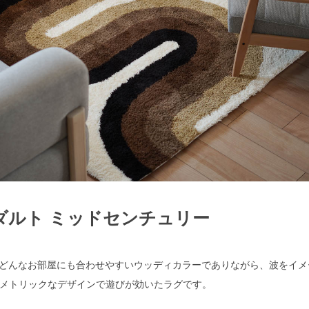
ダルト ミッドセンチュリー
検索
テム。どんなお部屋にも合わせやすいウッディカラーでありながら、波をイ
メトリックなデザインで遊びが効いたラグです。