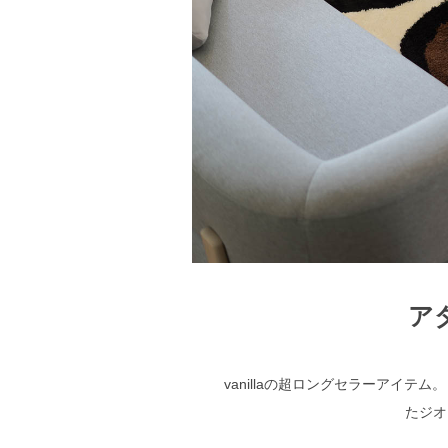
ア
vanillaの超ロングセラーアイ
たジオ