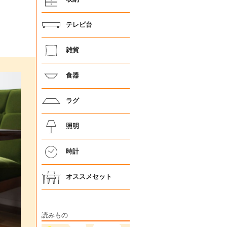
テレビ台
雑貨
食器
ラグ
照明
時計
オススメセット
読みもの