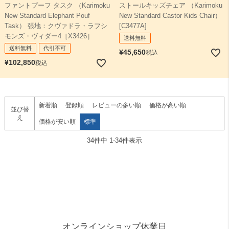
ファントプーフ タスク （Karimoku
ストールキッズチェア （Karimoku
New Standard Elephant Pouf
New Standard Castor Kids Chair）
Task） 張地：クヴァドラ・ラフシ
[C3477A]
モンズ・ヴィダー4［X3426］
送料無料
送料無料
代引不可
¥
45,650
税込
¥
102,850
税込
新着順
登録順
レビューの多い順
価格が高い順
並び替
え
価格が安い順
標準
34
件中
1
-
34
件表示
オンラインショップ休業日