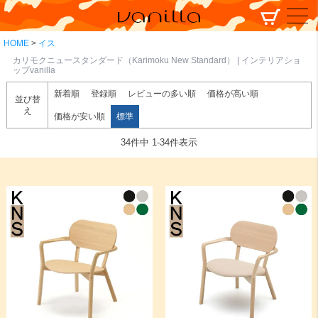
HOME
イス
カリモクニュースタンダード（Karimoku New Standard） | インテリアショ
ップvanilla
新着順
登録順
レビューの多い順
価格が高い順
並び替
え
価格が安い順
標準
34
件中
1
-
34
件表示