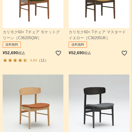
カリモク60+ Tチェア モケットグ
カリモク60+ Tチェア マスタード
リーン［C36205QW］
イエロー［C36205UK］
送料無料
送料無料
¥
52,690
¥
52,690
税込
税込
4.64
（11）