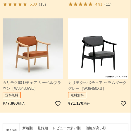
5.00
（15）
4.91
（11）
カリモク60 Dチェア リーベルブラ
カリモク60 Dチェア セラムダーク
ウン［W36480WE］
グレー［W36450XB］
送料無料
送料無料
¥
77,660
¥
71,170
税込
税込
新着順
登録順
レビューの多い順
価格が高い順
並び替