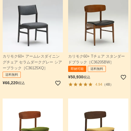
カリモク60+ アームレスダイニン
カリモク60+ Tチェア スタンダー
グチェア セラムダークグレー シア
ドブラック［C36205BW］
ーブラック［C36125XQ］
即納可能
送料無料
送料無料
¥
50,930
税込
¥
66,220
税込
4.94
（48）