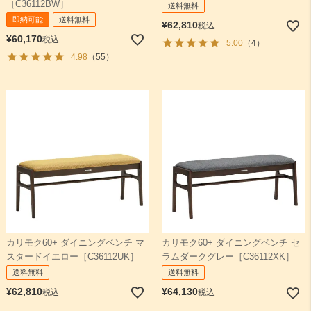
［C36112BW］
送料無料
即納可能
送料無料
¥
62,810
税込
¥
60,170
税込
5.00
（4）
4.98
（55）
カリモク60+ ダイニングベンチ マ
カリモク60+ ダイニングベンチ セ
スタードイエロー［C36112UK］
ラムダークグレー［C36112XK］
送料無料
送料無料
¥
62,810
¥
64,130
税込
税込