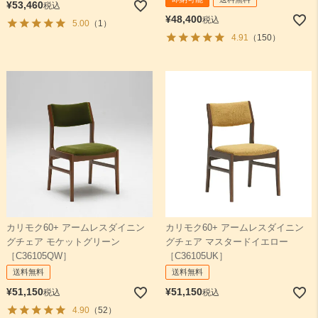
¥
53,460
税込
¥
48,400
税込
5.00
（1）
4.91
（150）
カリモク60+ アームレスダイニン
カリモク60+ アームレスダイニン
グチェア モケットグリーン
グチェア マスタードイエロー
［C36105QW］
［C36105UK］
送料無料
送料無料
¥
51,150
¥
51,150
税込
税込
4.90
（52）