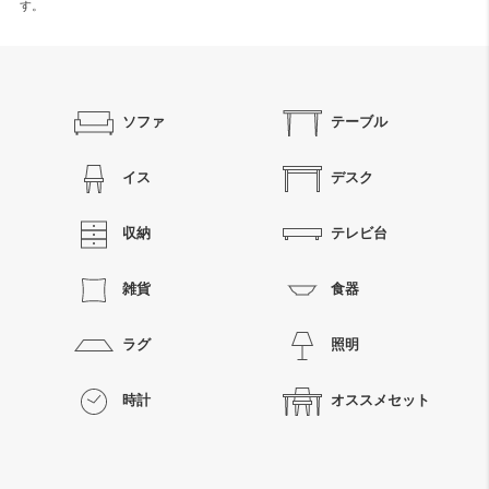
す。
ソファ
テーブル
イス
デスク
収納
テレビ台
雑貨
食器
ラグ
照明
時計
オススメセット