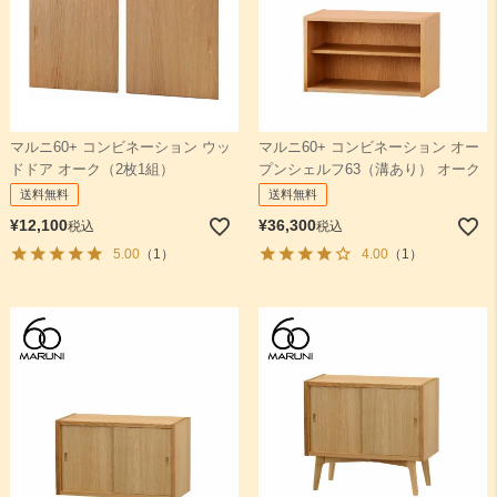
マルニ60+ コンビネーション ウッ
マルニ60+ コンビネーション オー
ドドア オーク（2枚1組）
プンシェルフ63（溝あり） オーク
送料無料
送料無料
¥
12,100
¥
36,300
税込
税込
5.00
（1）
4.00
（1）