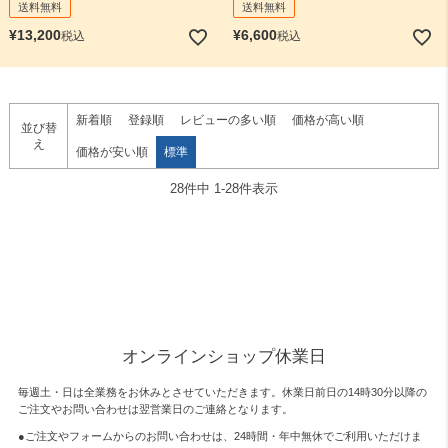
送料無料
送料無料
¥
13,200
¥
6,600
税込
税込
新着順
登録順
レビューの多い順
価格が高い順
並び替
え
価格が安い順
標準
28
件中
1
-
28
件表示
オンラインショップ休業日
毎週土・日は全業務をお休みとさせていただきます。休業日前日の14時30分以降の
ご注文やお問い合わせは翌営業日のご連絡となります。
●ご注文やフォームからのお問い合わせは、
24時間・年中無休
でご利用いただけま