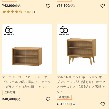
¥
42,900
¥
56,100
税込
税込
4.00
（1）
マルニ60+ コンビネーション オー
マルニ60+ コンビネーション オー
プンシェルフ63（溝あり） オーク
プンシェルフ63（溝あり） オーク
／ガラスドア（2枚1組） セット
／ガラスドア（2枚1組）／脚組 セ
ット
送料無料
送料無料
¥
48,400
税込
¥
61,600
税込