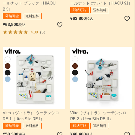
ールナット ブラック［HIAOU
ールナット ホワイト［HIAOU 91］
BK］
即納可能
送料無料
即納可能
送料無料
¥
63,800
税込
¥
63,800
税込
4.80
（5）
Vitra（ヴィトラ） ウーテンシロ
Vitra（ヴィトラ） ウーテンシロ
RE 1（Uten.Silo RE I）
RE 2（Uten.Silo RE II）
即納可能
送料無料
即納可能
送料無料
¥
58,300
¥
48,400
税込
税込