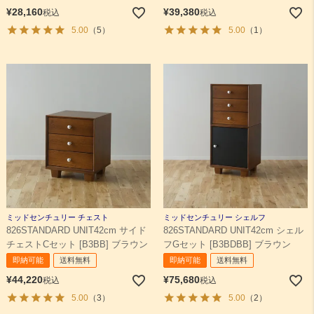
¥
28,160
¥
39,380
税込
税込
5.00
（5）
5.00
（1）
ミッドセンチュリー チェスト
ミッドセンチュリー シェルフ
826STANDARD UNIT42cm サイド
826STANDARD UNIT42cm シェル
チェストCセット [B3BB] ブラウン
フGセット [B3BDBB] ブラウン
即納可能
送料無料
即納可能
送料無料
¥
44,220
¥
75,680
税込
税込
5.00
（3）
5.00
（2）