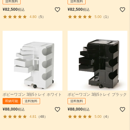
送料無料
送料無料
¥
82,500
¥
82,500
税込
税込
4.80
（5）
5.00
（1）
ボビーワゴン 3段5トレイ ホワイト
ボビーワゴン 3段5トレイ ブラック
即納可能
送料無料
送料無料
¥
88,000
¥
88,000
税込
税込
4.81
（48）
5.00
（4）