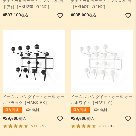
ナチュラルカラー／ジンク 2段2列
ナチュラルカラー／ジンク 4段2列
ドア付［ESU230. ZC NC］
［ESU420. ZC NC］
¥
507,100
¥
935,000
税込
税込
イームズ ハングイットオール オー
イームズ ハングイットオール オー
ルブラック［HIABK BK］
ルホワイト［HIA91 91］
即納可能
送料無料
即納可能
送料無料
¥
39,600
¥
39,600
税込
税込
5.00
（4）
4.33
（3）