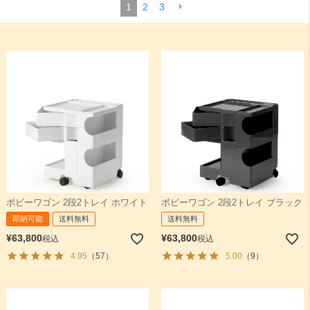
1
2
3
検索
ボビーワゴン 2段2トレイ ホワイト
ボビーワゴン 2段2トレイ ブラック
即納可能
送料無料
送料無料
¥
63,800
¥
63,800
税込
税込
4.95
（57）
5.00
（9）