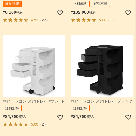
即納可能
送料無料
代引不可
¥
6,160
¥
132,000
税込
税込
4.52
（23）
5.00
（1）
ボビーワゴン 3段4トレイ ホワイト
ボビーワゴン 3段4トレイ ブラック
送料無料
送料無料
¥
84,700
¥
84,700
税込
税込
5.00
（2）