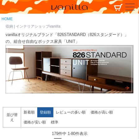
HOME
収納 | インテリアショップvanilla
vanillaオリジナルブランド「826STANDARD（826スタンダード）」
の、組合せ自由なボックス家具「UNIT」
新着順
登録順
レビューの多い順
価格が高い順
並び替
え
価格が安い順
標準
179
件中
1
-
80
件表示