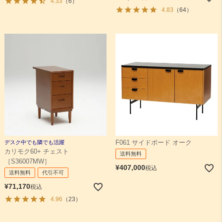
4.33
（6）
4.83
（64）
デスク中でも隣でも活躍
F061 サイドボード オーク
カリモク60+ チェスト
送料無料
［S36007MW］
¥
407,000
税込
送料無料
代引不可
¥
71,170
税込
4.96
（23）