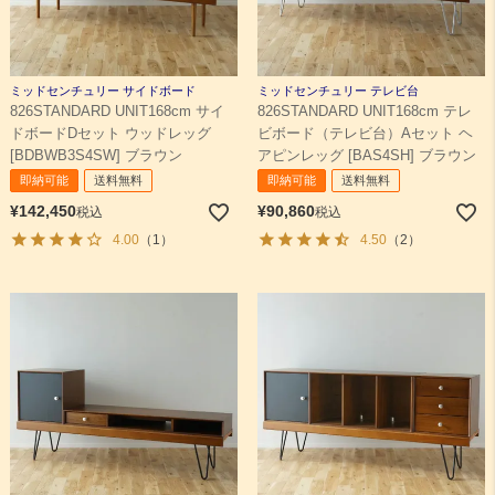
ミッドセンチュリー サイドボード
ミッドセンチュリー テレビ台
826STANDARD UNIT168cm サイ
826STANDARD UNIT168cm テレ
ドボードDセット ウッドレッグ
ビボード（テレビ台）Aセット ヘ
[BDBWB3S4SW] ブラウン
アピンレッグ [BAS4SH] ブラウン
即納可能
送料無料
即納可能
送料無料
¥
142,450
¥
90,860
税込
税込
4.00
（1）
4.50
（2）