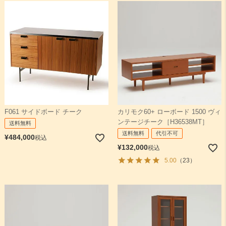
F061 サイドボード チーク
カリモク60+ ローボード 1500 ヴィ
ンテージチーク［H36538MT］
送料無料
送料無料
代引不可
¥
484,000
税込
¥
132,000
税込
5.00
（23）