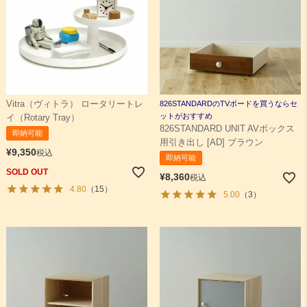
Vitra（ヴィトラ） ロータリートレ
826STANDARDのTVボードを買うならセ
ットがおすすめ
イ（Rotary Tray）
826STANDARD UNIT AVボックス
即納可能
用引き出し [AD] ブラウン
¥
9,350
税込
即納可能
SOLD OUT
¥
8,360
税込
4.80
（15）
5.00
（3）