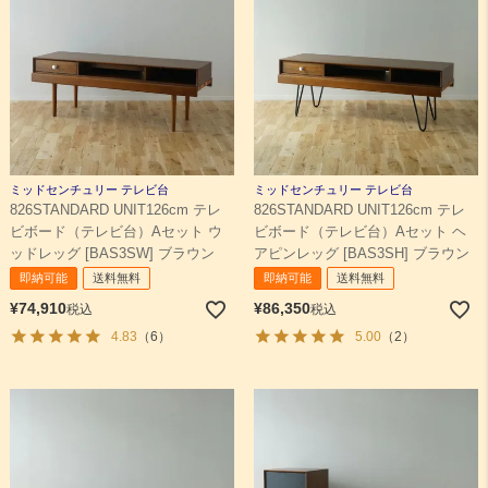
ミッドセンチュリー テレビ台
ミッドセンチュリー テレビ台
826STANDARD UNIT126cm テレ
826STANDARD UNIT126cm テレ
ビボード（テレビ台）Aセット ウ
ビボード（テレビ台）Aセット ヘ
ッドレッグ [BAS3SW] ブラウン
アピンレッグ [BAS3SH] ブラウン
即納可能
送料無料
即納可能
送料無料
¥
74,910
¥
86,350
税込
税込
4.83
（6）
5.00
（2）