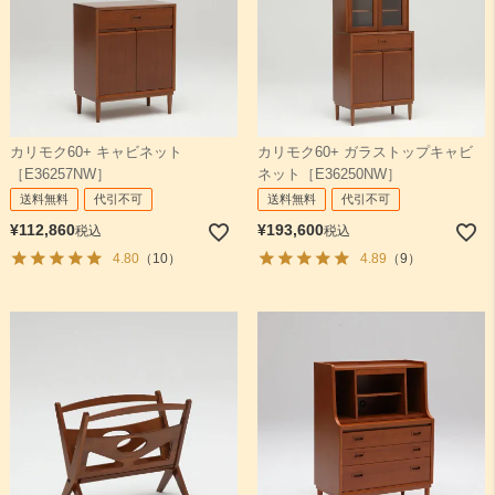
カリモク60+ キャビネット
カリモク60+ ガラストップキャビ
［E36257NW］
ネット［E36250NW］
送料無料
代引不可
送料無料
代引不可
¥
112,860
¥
193,600
税込
税込
4.80
（10）
4.89
（9）