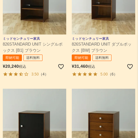
ミッドセンチュリー家具
ミッドセンチュリー家具
826STANDARD UNIT シングルボ
826STANDARD UNIT ダブルボッ
ックス [B1] ブラウン
クス [BW] ブラウン
即納可能
送料無料
即納可能
送料無料
¥
20,240
¥
31,460
税込
税込
3.50
（4）
5.00
（6）