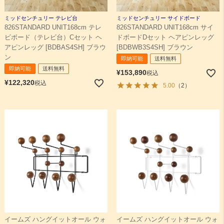
ミッドセンチュリー テレビ台
ミッドセンチュリー サイドボード
826STANDARD UNIT168cm テレ
826STANDARD UNIT168cm サイ
ビボード（テレビ台）Cセット ヘ
ドボードDセット ヘアピンレッグ
アピンレッグ [BDBAS4SH] ブラウ
[BDBWB3S4SH] ブラウン
ン
即納可能
送料無料
即納可能
送料無料
¥
153,890
税込
¥
122,320
税込
5.00
（2）
イームズ ハングイットオール ウォ
イームズ ハングイットオール ウォ