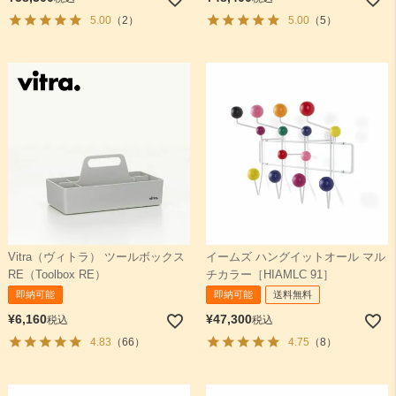
5.00
（2）
5.00
（5）
Vitra（ヴィトラ） ツールボックス
イームズ ハングイットオール マル
RE（Toolbox RE）
チカラー［HIAMLC 91］
即納可能
即納可能
送料無料
¥
6,160
¥
47,300
税込
税込
4.83
（66）
4.75
（8）