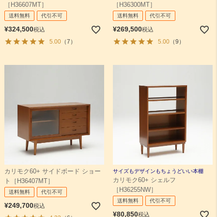
［H36607MT］
［H36300MT］
送料無料
代引不可
送料無料
代引不可
¥
324,500
¥
269,500
税込
税込
5.00
（7）
5.00
（9）
カリモク60+ サイドボード ショー
サイズもデザインもちょうどいい本棚
カリモク60+ シェルフ
ト［H36407MT］
［H36255NW］
送料無料
代引不可
送料無料
代引不可
¥
249,700
税込
¥
80,850
税込