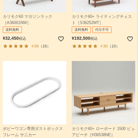
カリモク60 マガジンラック
カリモク60+ ライティングチェス
［A36001NW］
ト［S36252MT］
送料無料
送料無料
代引不可
¥
32,450
¥
192,500
税込
税込
4.88
（16）
4.90
（10）
ボビーワゴン専用ダストボックス
カリモク60+ ローボード 1500 ピュ
フレーム サニカー
アビーチ［H36538NE］