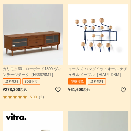
カリモク60+ ローボード1800 ヴィ
イームズ ハングイットオール ナチ
ンテージチーク［H36628MT］
ュラルメープル［HIAUL DBM］
送料無料
代引不可
即納可能
送料無料
¥
278,300
¥
61,600
税込
税込
5.00
（2）