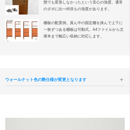
態でも変形しなかったという安心の強度。通常
のダボに比べ何倍もの強度があります。
棚板の配置例。真ん中の固定棚を挟んで上下に
一枚ずつある棚板は可動式。A4ファイルから文
庫本まで幅広い収納に対応します。
ウォールナット色の艶仕様が変更となります
現代のインテリア空間との親和性の向上、コーディネートをしやすく
することを目的として、2025年10月1日生産分よりウォールナット色
の艶感が現状よりもマットな質感へと変更されます。
切り替え後半年程度は新旧の仕様が混在する事が予想されますが、新
旧のご指定は承ることができませんので、あらかじめご了承いただけ
ますと幸いです。
サンプル画像1
、
サンプル画像2
、
サンプル画像3