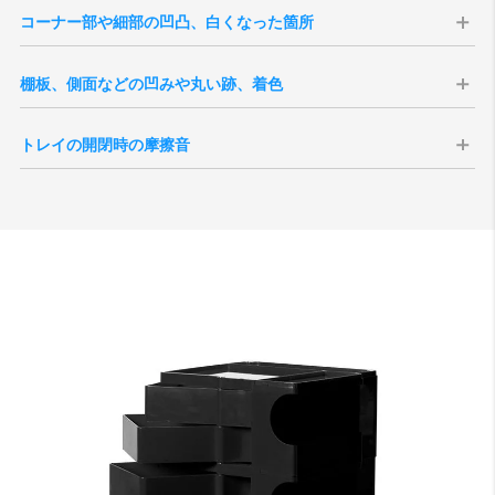
コーナー部や細部の凹凸、白くなった箇所
ボビーワゴンの製造方式である射出成型で
棚板、側面などの凹みや丸い跡、着色
は、液状のプラスチック素材を注入すると、
射出成型では、型の跡や材料の注入部にくぼ
型の継ぎ目からプラスチックが多少はみだし
トレイの開閉時の摩擦音
みが多少残ります。これは傷などではなく、
ます。硬化後、その部分を手作業で削り取り
上下のトレイ、または本体部分と接触するこ
製造工程上どの製品にも発生しています。使
ますが、削り部分が大きかったり、白くなっ
とで生じる音です。各トレイを一本の支柱で
用上に支障をきたすものではございません。
ている事があります。使用上に支障をきたす
支えている構造上どの製品にも発生する現象
また成形工程の特性上、製造時に生じた油分
ものではございません。
で、特に浅いトレイに生じやすいのが特徴で
や樹脂の炭化により、わずかな色ムラや点・
す。また、トレイ内部が空、または空に近い
跡が見られる場合がございます。これらは製
状態では反響によって音が大きくなる場合が
造上避けられない現象で、軽微なものについ
ございます。
ては良品の範囲内としております。