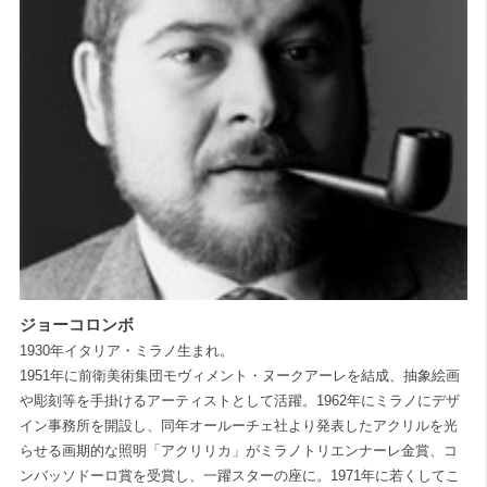
ジョーコロンボ
1930年イタリア・ミラノ生まれ。
1951年に前衛美術集団モヴィメント・ヌークアーレを結成、抽象絵画
や彫刻等を手掛けるアーティストとして活躍。1962年にミラノにデザ
イン事務所を開設し、同年オールーチェ社より発表したアクリルを光
らせる画期的な照明「アクリリカ」がミラノトリエンナーレ金賞、コ
ンバッソドーロ賞を受賞し、一躍スターの座に。1971年に若くしてこ