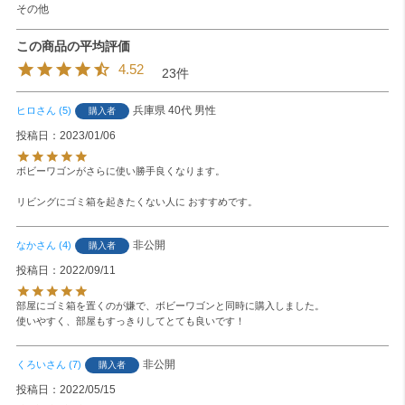
その他
4.52
23
兵庫県
40代
男性
ヒロ
5
購入者
投稿日
2023/01/06
ボビーワゴンがさらに使い勝手良くなります。

リビングにゴミ箱を起きたくない人に おすすめです。
非公開
なか
4
購入者
投稿日
2022/09/11
部屋にゴミ箱を置くのが嫌で、ボビーワゴンと同時に購入しました。

使いやすく、部屋もすっきりしてとても良いです！
非公開
くろい
7
購入者
投稿日
2022/05/15