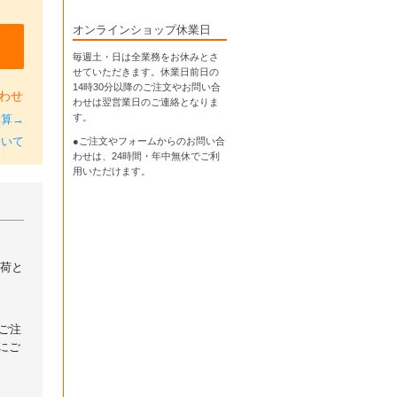
オンラインショップ休業日
毎週土・日は全業務をお休みとさ
せていただきます。休業日前日の
14時30分以降のご注文やお問い合
わせ
わせは翌営業日のご連絡となりま
す。
加算→
●ご注文やフォームからのお問い合
ついて
わせは、
24時間・年中無休
でご利
用いただけます。
出荷と
ご注
にご