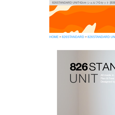
826STANDARD UNIT42cm シェルフGセット [B
HOME
826STANDARD
826STANDARD UN