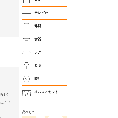
テレビ台
雑貨
食器
ラグ
照明
時計
オススメセット
ではや
により
読みもの
。