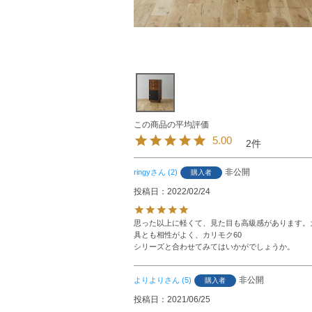
5.00
2
非公開
ringy
2
購入者
投稿日
2022/02/24
思った以上に軽くて、見た目も高級感があります。
具とも相性がよく、カリモク60

シリーズと合わせてみてはいかがでしょうか。
非公開
よりより
5
購入者
投稿日
2021/06/25