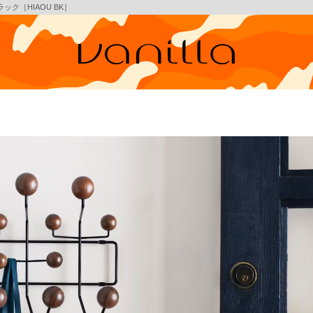
ク［HIAOU BK］