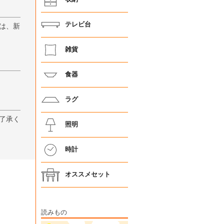
テレビ台
は、新
雑貨
食器
ラグ
了承く
照明
時計
オススメセット
読みもの