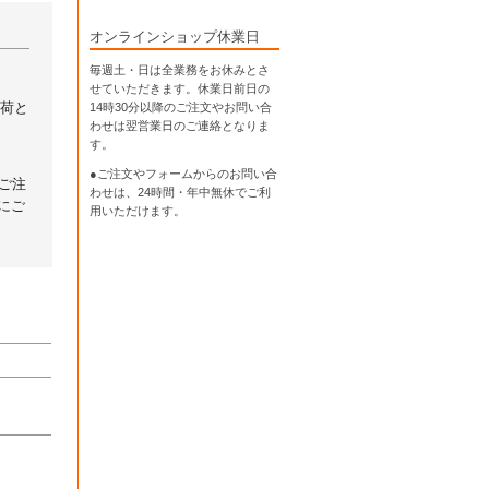
オンラインショップ休業日
毎週土・日は全業務をお休みとさ
せていただきます。休業日前日の
出荷と
14時30分以降のご注文やお問い合
わせは翌営業日のご連絡となりま
す。
●ご注文やフォームからのお問い合
ご注
わせは、
24時間・年中無休
でご利
にご
用いただけます。