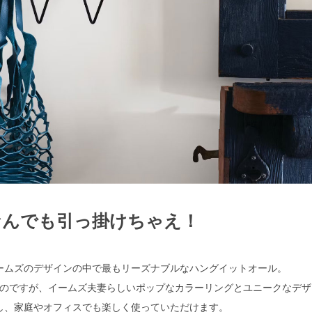
なんでも引っ掛けちゃえ！
検索
ームズのデザインの中で最もリーズナブルなハングイットオール。
のですが、イームズ夫妻らしいポップなカラーリングとユニークなデザ
し、家庭やオフィスでも楽しく使っていただけます。