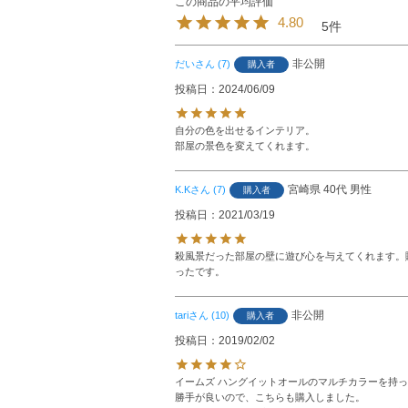
4.80
5
非公開
だい
7
購入者
投稿日
2024/06/09
自分の色を出せるインテリア。

部屋の景色を変えてくれます。
宮崎県
40代
男性
K.K
7
購入者
投稿日
2021/03/19
殺風景だった部屋の壁に遊び心を与えてくれます。
ったです。
非公開
tari
10
購入者
投稿日
2019/02/02
イームズ ハングイットオールのマルチカラーを持
勝手が良いので、こちらも購入しました。
