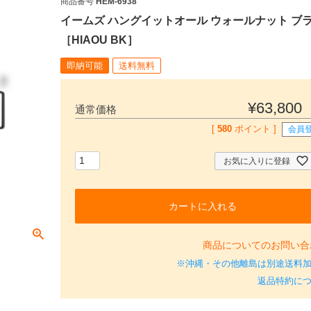
商品番号
HEM-6938
イームズ ハングイットオール ウォールナット ブ
［HIAOU BK］
即納可能
送料無料
¥
63,800
通常価格
[
580
ポイント ]
会員
お気に入りに登録
カートに入れる
商品についてのお問い合
※沖縄・その他離島は別途送料
返品特約に