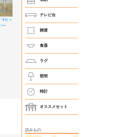
テレビ台
 4セッ
ルバー
雑貨
食器
ラグ
照明
時計
オススメセット
読みもの