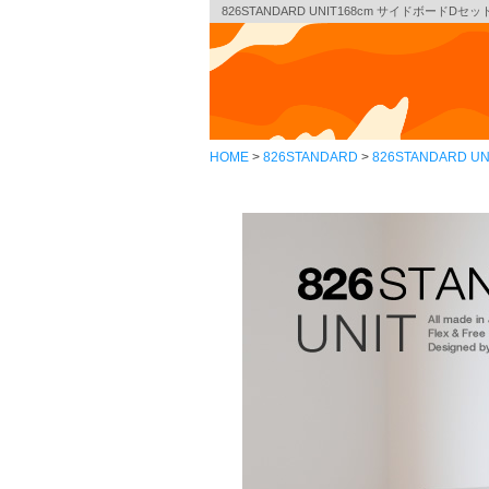
826STANDARD UNIT168cm サイドボードDセッ
HOME
826STANDARD
826STANDARD UN