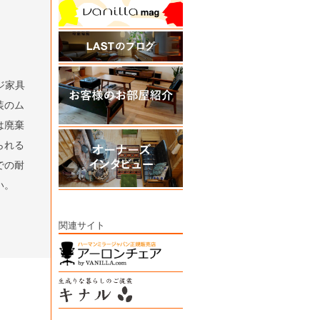
ジ家具
装のム
は廃棄
られる
での耐
い。
関連サイト