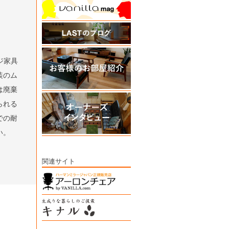
ジ家具
装のム
は廃棄
られる
での耐
い。
関連サイト