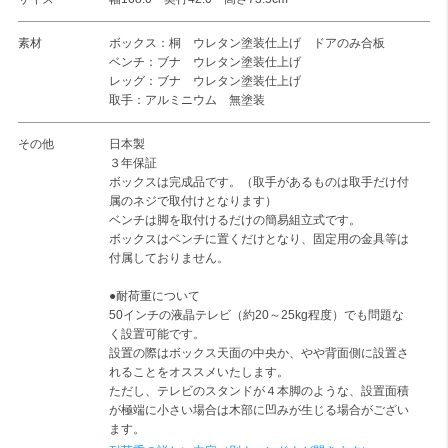
素材
ボックス：桐 ウレタン塗装仕上げ ドアのみ合板
ベンチ：ブナ ウレタン塗装仕上げ
レッグ：ブナ ウレタン塗装仕上げ
取手：アルミニウム 無塗装
その他
日本製
３年保証
ボックスは完成品です。（取手があるものは取手だけ付
属のネジで取付けとなります）
ベンチは脚を取付けるだけの簡易組立式です。
ボックスはベンチに置くだけとなり、固定用の金具等は
付属しておりません。
●耐荷重について
50インチの液晶テレビ（約20～25kg程度）でも問題な
く設置可能です。
設置の際はボックス天面の中央か、やや背面側に設置さ
れることをオススメいたします。
ただし、テレビのスタンドが４本脚のような、設置面積
が極端に小さい場合は木部に凹みが生じる場合がござい
ます。