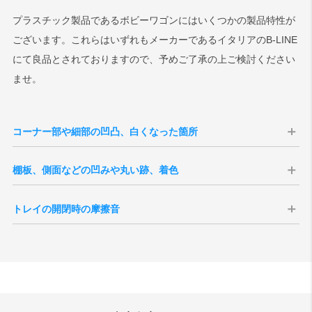
プラスチック製品であるボビーワゴンにはいくつかの製品特性が
ございます。これらはいずれもメーカーであるイタリアのB-LINE
にて良品とされておりますので、予めご了承の上ご検討ください
ませ。
コーナー部や細部の凹凸、白くなった箇所
ボビーワゴンの製造方式である射出成型で
棚板、側面などの凹みや丸い跡、着色
は、液状のプラスチック素材を注入すると、
射出成型では、型の跡や材料の注入部にくぼ
型の継ぎ目からプラスチックが多少はみだし
トレイの開閉時の摩擦音
みが多少残ります。これは傷などではなく、
ます。硬化後、その部分を手作業で削り取り
上下のトレイ、または本体部分と接触するこ
製造工程上どの製品にも発生しています。使
ますが、削り部分が大きかったり、白くなっ
とで生じる音です。各トレイを一本の支柱で
用上に支障をきたすものではございません。
ている事があります。使用上に支障をきたす
支えている構造上どの製品にも発生する現象
また成形工程の特性上、製造時に生じた油分
ものではございません。
で、特に浅いトレイに生じやすいのが特徴で
や樹脂の炭化により、わずかな色ムラや点・
す。また、トレイ内部が空、または空に近い