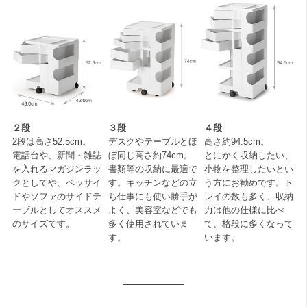
２段
３段
４段
2段は高さ52.5cm。
デスクやテーブルとほ
高さ約94.5cm。
電話台や、新聞・雑誌
ぼ同じ高さ約74cm。
とにかく収納したい、
を入れるマガジンラッ
書類等の収納に最適で
小物を整理したいとい
クとしてや、ベッサイ
す。キッチンなどの立
う方にお勧めです。ト
ドやソファのサイドテ
ち仕事にも使い勝手が
レイの数も多く、収納
ーブルとしてオススメ
よく、美容室などでも
力は他の仕様に比べ
のサイズです。
多く使用されていま
て、格段に多くなって
す。
います。