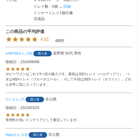
トレイ数：5個 →
詳細
インナートレイ1個付属
完成品
4.81
48
長野県
50代
男性
icf48799
19
購入者
投稿日
2024/06/08
ボビーワゴンはこれで3つ目の購入です。最初は2段3トレイ（ベルディグリ）、つ
ぎは4段4トレイ（ブルーホエール）、そして今回は3段5トレイ（ホワイト）。どれ
も非常に気に入っています。
非公開
だい
7
購入者
投稿日
2023/03/25
実用性が高いインテリアとして重宝しています。
非公開
hippo
13
購入者