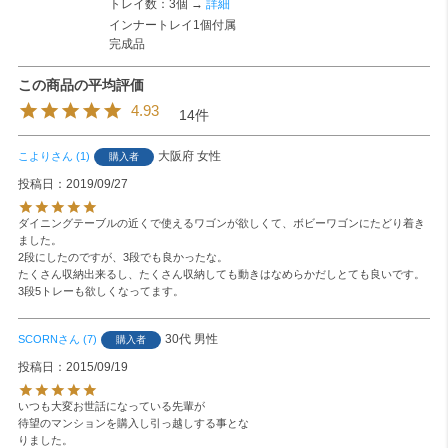
トレイ数：3個 →
詳細
インナートレイ1個付属
完成品
4.93
14
大阪府
女性
こより
1
購入者
投稿日
2019/09/27
ダイニングテーブルの近くで使えるワゴンが欲しくて、ボビーワゴンにたどり着き
ました。

2段にしたのですが、3段でも良かったな。

たくさん収納出来るし、たくさん収納しても動きはなめらかだしとても良いです。

3段5トレーも欲しくなってます。
30代
男性
SCORN
7
購入者
投稿日
2015/09/19
いつも大変お世話になっている先輩が

待望のマンションを購入し引っ越しする事とな

りました。
