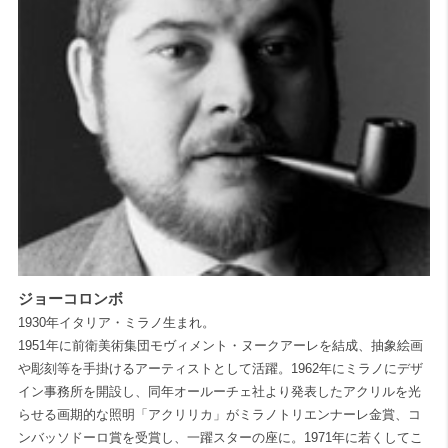
ジョーコロンボ
1930年イタリア・ミラノ生まれ。
1951年に前衛美術集団モヴィメント・ヌークアーレを結成、抽象絵画
や彫刻等を手掛けるアーティストとして活躍。1962年にミラノにデザ
イン事務所を開設し、同年オールーチェ社より発表したアクリルを光
らせる画期的な照明「アクリリカ」がミラノトリエンナーレ金賞、コ
ンバッソドーロ賞を受賞し、一躍スターの座に。1971年に若くしてこ