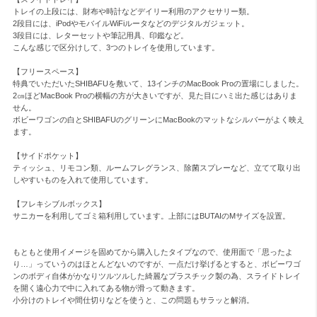
トレイの上段には、財布や時計などデイリー利用のアクセサリー類。

2段目には、iPodやモバイルWiFiルータなどのデジタルガジェット。

3段目には、レターセットや筆記用具、印鑑など。

こんな感じで区分けして、3つのトレイを使用しています。

【フリースペース】

特典でいただいたSHIBAFUを敷いて、13インチのMacBook Proの置場にしました。

2㎝ほどMacBook Proの横幅の方が大きいですが、見た目にハミ出た感じはありま
せん。

ボビーワゴンの白とSHIBAFUのグリーンにMacBookのマットなシルバーがよく映え
ます。

【サイドポケット】

ティッシュ、リモコン類、ルームフレグランス、除菌スプレーなど、立てて取り出
しやすいものを入れて使用しています。

【フレキシブルボックス】

サニカーを利用してゴミ箱利用しています。上部にはBUTAIのMサイズを設置。

もともと使用イメージを固めてから購入したタイプなので、使用面で「思ったよ
り…」っていうのはほとんどないのですが、一点だけ挙げるとすると、ボビーワゴ
ンのボディ自体がかなりツルツルした綺麗なプラスチック製の為、スライドトレイ
を開く遠心力で中に入れてある物が滑って動きます。

小分けのトレイや間仕切りなどを使うと、この問題もサラッと解消。
