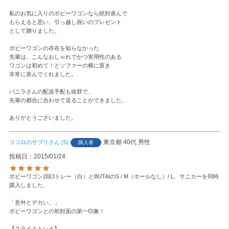
私のお気に入りのボビーワゴンなら絶対喜んで

もらえると思い、引っ越し祝いのプレゼント

として贈りました。

ボビーワゴンの存在を知らなかった

先輩は、こんなおしゃれでかつ実用性のある

ワゴンは初めて！とソファーの横に置き

非常に喜んでくれました。

バニラさんの配送手配も抜群で、

先輩の都合に合わせて送ることができました。

ありがとうございました。
東京都
40代
男性
ココロのサプリ
5
購入者
投稿日
2015/01/24
ボビーワゴン2段3トレー（白）とBUTAIのS / M（ホールなし）/ L、サニカーを同時
購入しました。

「意外とデカい。」 

ボビーワゴンとの初対面の第一印象！

【スライドトレイ】
