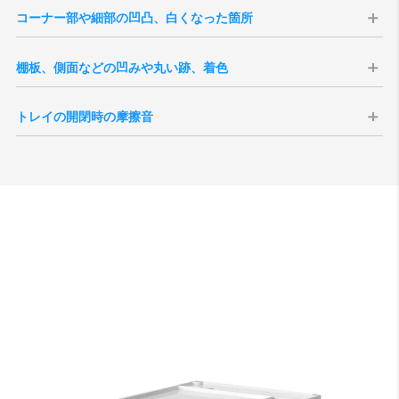
コーナー部や細部の凹凸、白くなった箇所
ボビーワゴンの製造方式である射出成型で
棚板、側面などの凹みや丸い跡、着色
は、液状のプラスチック素材を注入すると、
射出成型では、型の跡や材料の注入部にくぼ
型の継ぎ目からプラスチックが多少はみだし
トレイの開閉時の摩擦音
みが多少残ります。これは傷などではなく、
ます。硬化後、その部分を手作業で削り取り
上下のトレイ、または本体部分と接触するこ
製造工程上どの製品にも発生しています。使
ますが、削り部分が大きかったり、白くなっ
とで生じる音です。各トレイを一本の支柱で
用上に支障をきたすものではございません。
ている事があります。使用上に支障をきたす
支えている構造上どの製品にも発生する現象
また成形工程の特性上、製造時に生じた油分
ものではございません。
で、特に浅いトレイに生じやすいのが特徴で
や樹脂の炭化により、わずかな色ムラや点・
す。また、トレイ内部が空、または空に近い
跡が見られる場合がございます。これらは製
状態では反響によって音が大きくなる場合が
造上避けられない現象で、軽微なものについ
ございます。
ては良品の範囲内としております。