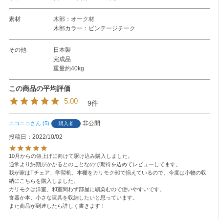
素材
木部：オーク材
木部カラー：ビンテージチーク
その他
日本製
完成品
重量約40kg
5.00
9
非公開
ニコニコ
5
購入者
投稿日
2022/10/02
10月からの値上げに向けて駆け込み購入しました。

通常より納期がかかるとのことなので期待を込めてレビューしてます。

我が家はTチェア、学習机、本棚をカリモク60で揃えているので、今度は小物の収
納にこちらを購入しました。

カリモクは洋室、和室問わず部屋に馴染むので使いやすいです。

食器か本、小さな玩具を収納したいと思っています。

また商品が到達したら詳しく書きます！