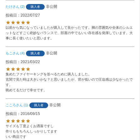
非公開
たけ
2
購入者
投稿日
2022/07/27
以前から気になっていましたが購入して良かったです。脚の雰囲気や全体のシルエ
ットなどすごく絶妙なバランスで、部屋の中でもいい存在感を発揮しています。大
事に長く使いたいと思います。
非公開
もこ
4
購入者
投稿日
2021/03/22
集めたファイヤーキングを並べるために購入しました。

玄関で見た時は大きいかな？と思いましたが、背が低いので圧迫感は少なかったで
す。

眺めてるだけで幸せです。
非公開
こころ
1
購入者
投稿日
2016/09/15
サイズも丁度よくお洒落ですし

作りももちろんしっかりしてます

いい商品です