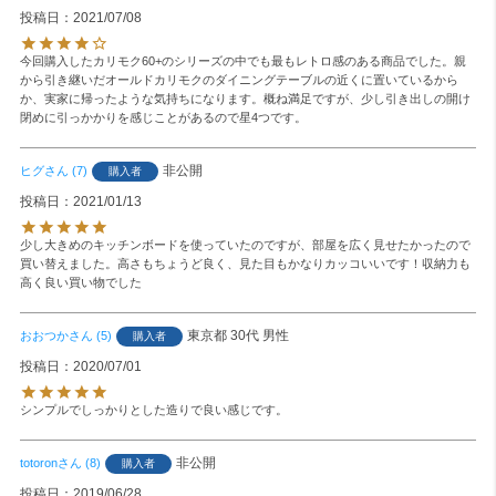
投稿日
2021/07/08
今回購入したカリモク60+のシリーズの中でも最もレトロ感のある商品でした。親
から引き継いだオールドカリモクのダイニングテーブルの近くに置いているから
か、実家に帰ったような気持ちになります。概ね満足ですが、少し引き出しの開け
閉めに引っかかりを感じことがあるので星4つです。
非公開
ヒグ
7
購入者
投稿日
2021/01/13
少し大きめのキッチンボードを使っていたのですが、部屋を広く見せたかったので
買い替えました。高さもちょうど良く、見た目もかなりカッコいいです！収納力も
高く良い買い物でした
東京都
30代
男性
おおつか
5
購入者
投稿日
2020/07/01
シンプルでしっかりとした造りで良い感じです。
非公開
totoron
8
購入者
投稿日
2019/06/28