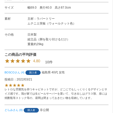
サイズ
幅69.0 奥行40.0 高さ87.0cm
素材
主材：ラバートリー
ムテニエ突板（ウォールナット色）
その他
日本製
組立品（脚を取り付けるだけ）
重量約29kg
4.80
10
福島県
40代
女性
BOSCO
4
購入者
投稿日
2022/03/21
レトロな雰囲気を持つキャビネットですが、どこにでもしっくりくるデザインとサ
イズ感です。我が家では生ビールサーバーを置いて、引き出しはグラス類、扉には
焼酎瓶等ストック等の、昼間は閉まっておきたい物を収納しています。
非公開
どらみ
8
購入者