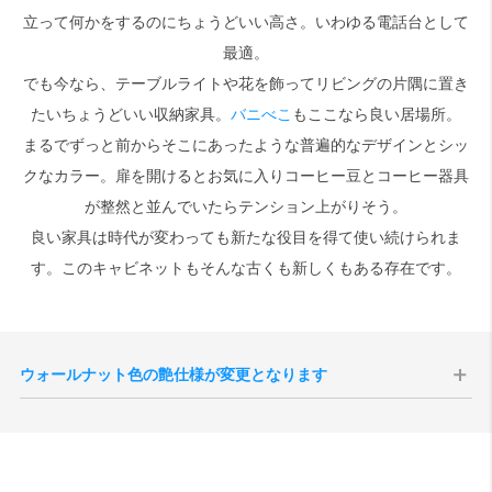
立って何かをするのにちょうどいい高さ。いわゆる電話台として
最適。
検索
でも今なら、テーブルライトや花を飾ってリビングの片隅に置き
たいちょうどいい収納家具。
バニべこ
もここなら良い居場所。
まるでずっと前からそこにあったような普遍的なデザインとシッ
クなカラー。扉を開けるとお気に入りコーヒー豆とコーヒー器具
が整然と並んでいたらテンション上がりそう。
良い家具は時代が変わっても新たな役目を得て使い続けられま
す。このキャビネットもそんな古くも新しくもある存在です。
ウォールナット色の艶仕様が変更となります
現代のインテリア空間との親和性の向上、コーディネートをしやすく
することを目的として、2025年10月1日生産分よりウォールナット色
の艶感が現状よりもマットな質感へと変更されます。
切り替え後半年程度は新旧の仕様が混在する事が予想されますが、新