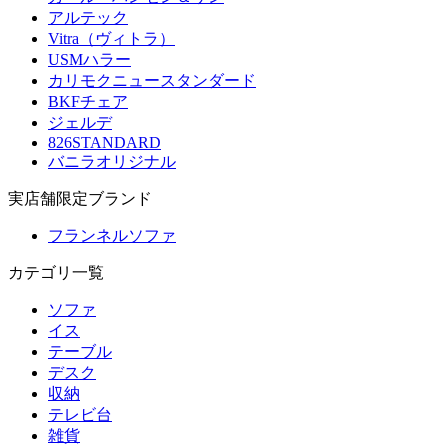
アルテック
Vitra（ヴィトラ）
USMハラー
カリモクニュースタンダード
BKFチェア
ジェルデ
826STANDARD
バニラオリジナル
実店舗限定ブランド
フランネルソファ
カテゴリ一覧
ソファ
イス
テーブル
デスク
収納
テレビ台
雑貨