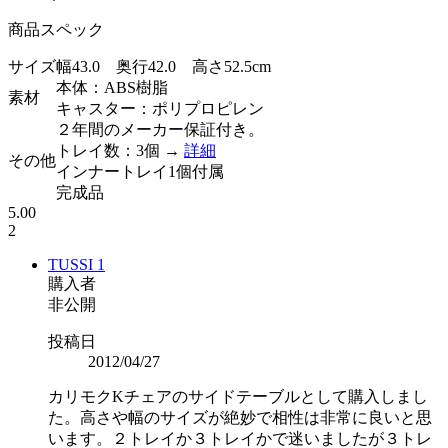
商品スペック
サイズ
幅43.0 奥行42.0 高さ52.5cm
本体：ABS樹脂
素材
キャスター：ポリプロピレン
２年間のメーカー保証付き。
トレイ数：3個 →
詳細
その他
インナートレイ1個付属
完成品
5.00
2
TUSSI
1
購入者
非公開
投稿日
2012/04/27
カリモクKチェアのサイドテーブルとして購入しまし
た。高さや幅のサイズが絶妙で相性は非常に良いと思
います。２トレイか３トレイかで迷いましたが３トレ