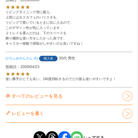
投稿日
2010/08/08
リビングダイニング用に購入。

上部にはネスカフェのバリスタを。

リビングで寛いでいるときに目に入るので、

このデザイン性が気に入っています。

２トレイを選んだのは、下のスペースを

飾り棚的な使い方をしたかった為です。

キャスター移動で掃除がしやすいのも良いですね！
30代
男性
ひろふみやん
5
購入者
投稿日
2009/04/23
使い勝手がとても良い。180度回転するのでどの面も使いやすいですよ！
すべてのレビューを見る
レビューを書く
シェアする