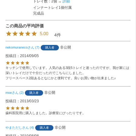
トレイ数：2個 →
詳細
インナートレイ1個付属
完成品
5.00
4
非公開
nekomuraneco
7
購入者
投稿日
2014/09/05
キッチンで使用しています。人気のある3段5トレイと迷ったのですが、我が家には
深いトレイだけで十分だったのでこちらにしました。

フリースペース2段あるとなにかと便利です。良いお買い物が出来ました♪
非公開
moe
2
購入者
投稿日
2013/03/23
歯科医院用に購入しました。診療室にぴったりです。
非公開
やまただし
4
購入者