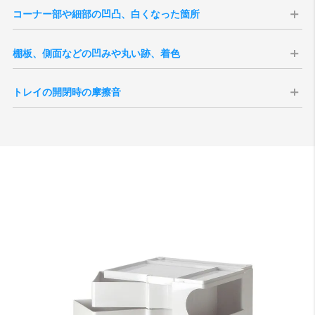
コーナー部や細部の凹凸、白くなった箇所
ボビーワゴンの製造方式である射出成型で
棚板、側面などの凹みや丸い跡、着色
は、液状のプラスチック素材を注入すると、
射出成型では、型の跡や材料の注入部にくぼ
型の継ぎ目からプラスチックが多少はみだし
トレイの開閉時の摩擦音
みが多少残ります。これは傷などではなく、
ます。硬化後、その部分を手作業で削り取り
上下のトレイ、または本体部分と接触するこ
製造工程上どの製品にも発生しています。使
ますが、削り部分が大きかったり、白くなっ
とで生じる音です。各トレイを一本の支柱で
用上に支障をきたすものではございません。
ている事があります。使用上に支障をきたす
支えている構造上どの製品にも発生する現象
また成形工程の特性上、製造時に生じた油分
ものではございません。
で、特に浅いトレイに生じやすいのが特徴で
や樹脂の炭化により、わずかな色ムラや点・
す。また、トレイ内部が空、または空に近い
跡が見られる場合がございます。これらは製
状態では反響によって音が大きくなる場合が
造上避けられない現象で、軽微なものについ
ございます。
ては良品の範囲内としております。