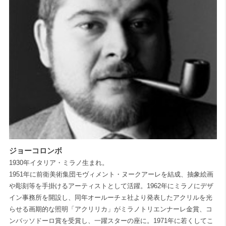
ジョーコロンボ
1930年イタリア・ミラノ生まれ。
1951年に前衛美術集団モヴィメント・ヌークアーレを結成、抽象絵画
や彫刻等を手掛けるアーティストとして活躍。1962年にミラノにデザ
イン事務所を開設し、同年オールーチェ社より発表したアクリルを光
らせる画期的な照明「アクリリカ」がミラノトリエンナーレ金賞、コ
ンバッソドーロ賞を受賞し、一躍スターの座に。1971年に若くしてこ