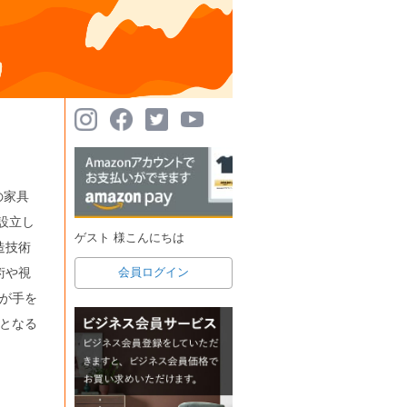
の家具
設立し
ゲスト 様こんにちは
造技術
術や視
会員ログイン
が手を
となる