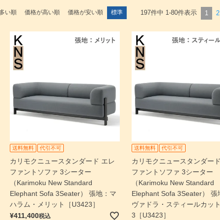
多い順
価格が高い順
価格が安い順
標準
197
件中
1
-
80
件表示
1
2
送料無料
代引不可
送料無料
代引不可
カリモクニュースタンダード エレ
カリモクニュースタンダード
ファントソファ 3シーター
ファントソファ 3シーター
（Karimoku New Standard
（Karimoku New Standard
Elephant Sofa 3Seater） 張地：マ
Elephant Sofa 3Seater）
ハラム・メリット［U3423］
ヴァドラ・スティールカッ
3［U3423］
¥
411,400
税込