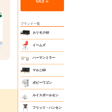
SALE ≫
ブランド一覧
カリモク60
タ
イームズ
ト
ハーマンミラー
マルニ60
ボビーワゴン
ルイスポールセン
フリッツ・ハンセン