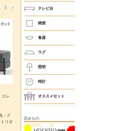
3
テレビ台
雑貨
食器
ラグ
照明
時計
 エレ
オススメセット
 張地：ク
読みもの
トトリオ