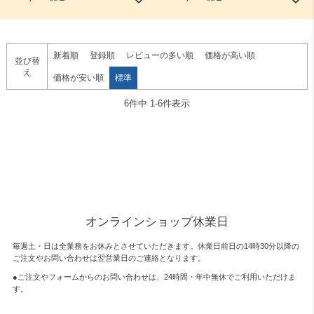
新着順
登録順
レビューの多い順
価格が高い順
並び替
え
価格が安い順
標準
6
件中
1
-
6
件表示
オンラインショップ休業日
毎週土・日は全業務をお休みとさせていただきます。休業日前日の14時30分以降の
ご注文やお問い合わせは翌営業日のご連絡となります。
●ご注文やフォームからのお問い合わせは、
24時間・年中無休
でご利用いただけま
す。