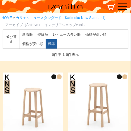
HOME
カリモクニュースタンダード（Karimoku New Standard）
アーカイブ（Archive） | インテリアショップvanilla
新着順
登録順
レビューの多い順
価格が高い順
並び替
え
価格が安い順
標準
6
件中
1
-
6
件表示