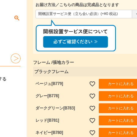
お届け方法／こちらの商品は完成品となります
(
必
須
)
フレーム
張地カラー
ブラックフレーム
する
カートに入れる
ベージュ[B779]
カートに入れる
グレー[B778]
カートに入れる
ダークグリーン[B783]
カートに入れる
レッド[B781]
カートに入れる
ネイビー[B780]