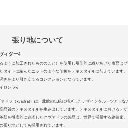
張り地について
ヴィダー4
るように加工されたもののこと）を使用し規則的に織りあげた表面はブ
たタイトに編んだニットのような印象をテキスタイルに与えています。
深さをより引き立てるコレクションとなっています。
イロン 6%
検索
ヴァドラ（kvadrat）は、北欧の伝統に根ざしたデザインをルーツとしな
高品質のテキスタイルを生み出しています。テキスタイルにおけるデザ
革新を徹底的に追求したクヴァドラの製品は、世界で活躍する建築家、
の張り地としても採用されています。