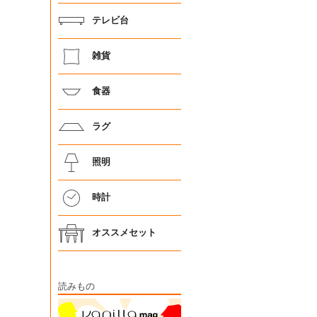
テレビ台
雑貨
食器
ラグ
照明
時計
オススメセット
読みもの