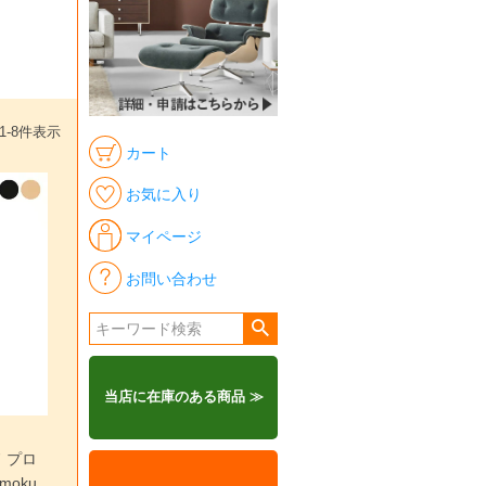
1
-
8
件表示
カート
お気に入り
マイページ
お問い合わせ
当店に在庫のある商品 ≫
 プロ
moku