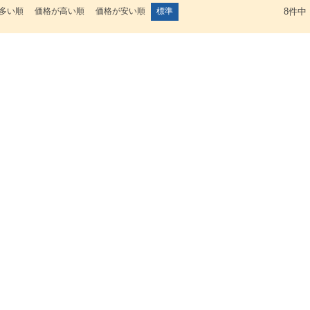
多い順
価格が高い順
価格が安い順
標準
8
件中