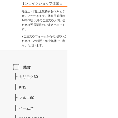
オンラインショップ休業日
毎週土・日は全業務をお休みとさ
せていただきます。休業日前日の
14時30分以降のご注文やお問い合
わせは翌営業日のご連絡となりま
す。
●ご注文やフォームからのお問い合
わせは、
24時間・年中無休
でご利
用いただけます。
雑貨
カリモク60
KNS
マルニ60
イームズ