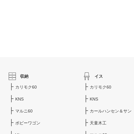
収納
イス
カリモク60
カリモク60
KNS
KNS
マルニ60
カールハンセン＆サン
ボビーワゴン
天童木工