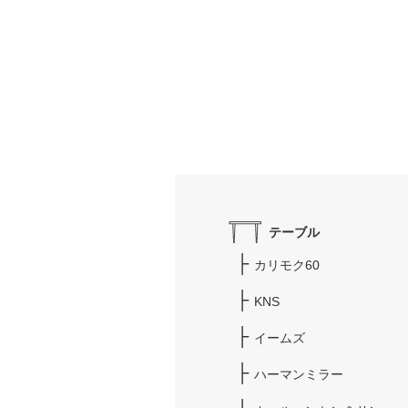
テーブル
カリモク60
KNS
イームズ
ハーマンミラー