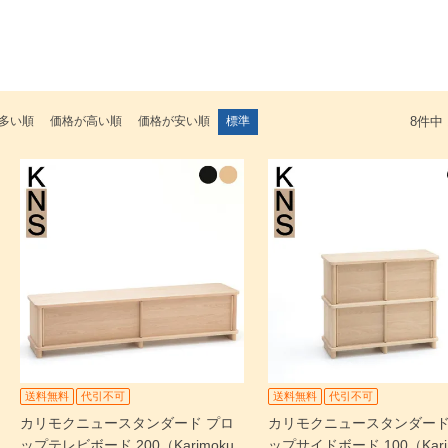
多い順
価格が高い順
価格が安い順
標準
8
件中
検索
送料無料
代引不可
送料無料
代引不可
カリモクニュースタンダード プロ
カリモクニュースタンダード
ップテレビボード 200（Karimoku
ップサイドボード 100（Kari