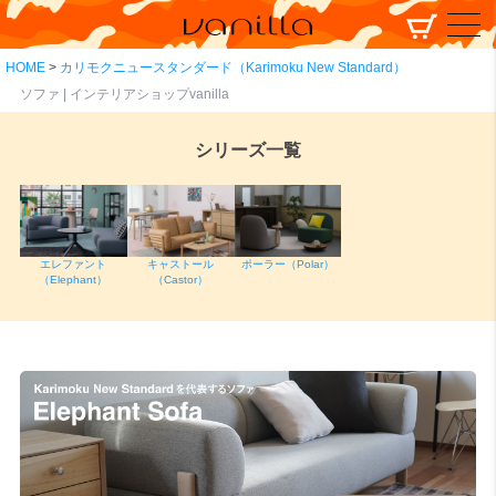
HOME
カリモクニュースタンダード（Karimoku New Standard）
ソファ | インテリアショップvanilla
シリーズ一覧
エレファント
キャストール
ポーラー（Polar）
（Elephant）
（Castor）