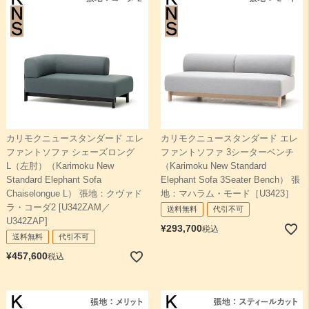
カリモクニュースタンダード エレ
カリモクニュースタンダード エレ
ファントソファ シェーズロング
ファントソファ 3シーターベンチ
L（左肘）（Karimoku New
（Karimoku New Standard
Standard Elephant Sofa
Elephant Sofa 3Seater Bench） 張
Chaiselongue L） 張地：クヴァド
地：マハラム・モード［U3423］
ラ・コーダ2 [U342ZAM／
送料無料
代引不可
U342ZAP]
¥
293,700
税込
送料無料
代引不可
¥
457,600
税込