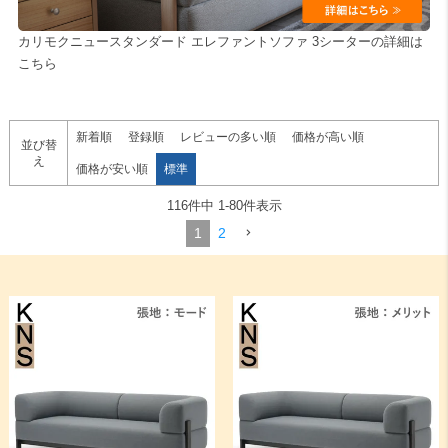
カリモクニュースタンダード エレファントソファ 3シーターの詳細は
検索
こちら
新着順
登録順
レビューの多い順
価格が高い順
並び替
え
価格が安い順
標準
116
件中
1
-
80
件表示
1
2