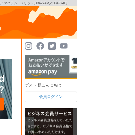
張地：マハラム・メリット[U342YAM／U342YAP]
ゲスト 様こんにちは
会員ログイン