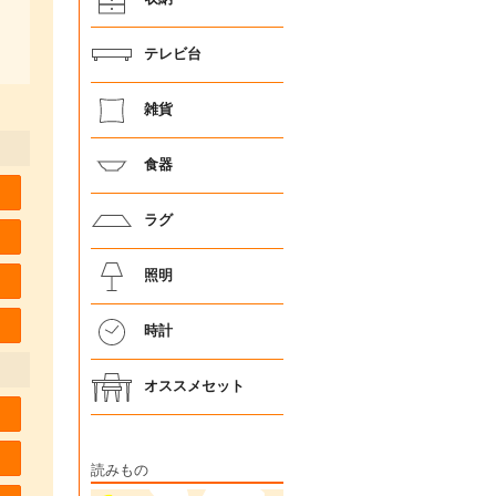
テレビ台
雑貨
食器
ラグ
照明
時計
オススメセット
読みもの