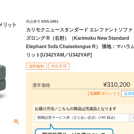
商品番号
KNS-2861
カリモクニュースタンダード エレファントソファ
ズロング R（右肘）（Karimoku New Standard
Elephant Sofa Chaiselongue R） 張地：マハ
リット[U342YAM／U342YAP]
送料無料
代引不可
¥
310,200
通常価格
[
2,820
ポイント ]
会員
お届け方法／こちらの商品は完成品となります
(
必