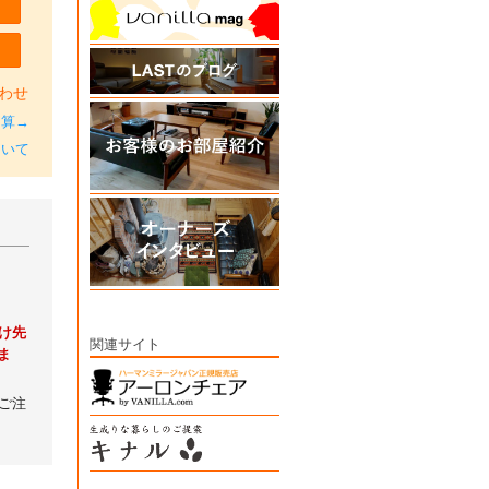
わせ
加算→
ついて
け先
関連サイト
ま
ご注