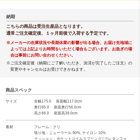
納期
こちらの商品は受注生産品となります。
通常ご注文確定後、１ヶ月前後で入荷する予定です。
※メーカーの在庫状況や長期休業の影響が出る場合、お届け先地域に
よっては上記よりお時間をいただく場合もございます。お急ぎの場
合は事前にお問い合わせください。
※ご注文確定後（納期にご了解いただき、決済が完了したご注文）の
変更やキャンセルはお受けできかねます。
商品スペック
サイズ
全幅175.0 座面幅117.0cm
奥行85.0 座面奥行56.0cm
高さ66.0 座面高39.0cm
素材
フレーム：クリ
張り地：ニューウール 90%, ナイロン 10%
クッション：ポケットコイルスプリング / ウレタンフォ