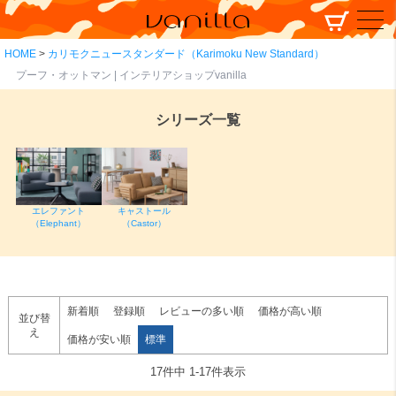
HOME
カリモクニュースタンダード（Karimoku New Standard）
プーフ・オットマン | インテリアショップvanilla
シリーズ一覧
エレファント
キャストール
（Elephant）
（Castor）
新着順
登録順
レビューの多い順
価格が高い順
並び替
え
価格が安い順
標準
17
件中
1
-
17
件表示