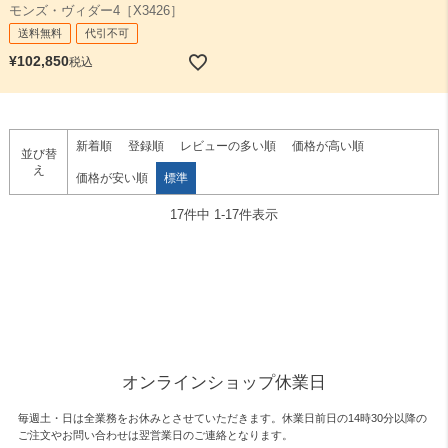
モンズ・ヴィダー4［X3426］
送料無料
代引不可
¥
102,850
税込
新着順
登録順
レビューの多い順
価格が高い順
並び替
え
価格が安い順
標準
17
件中
1
-
17
件表示
オンラインショップ休業日
毎週土・日は全業務をお休みとさせていただきます。休業日前日の14時30分以降の
ご注文やお問い合わせは翌営業日のご連絡となります。