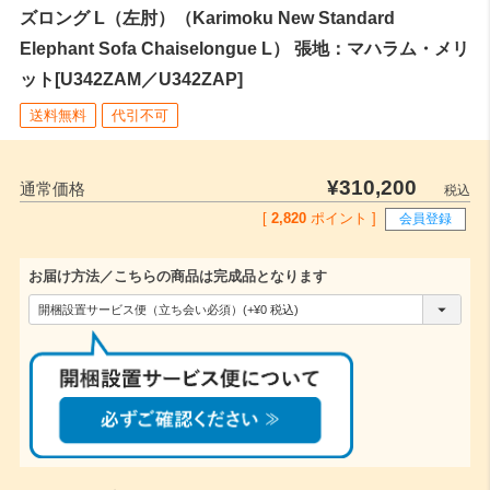
ズロング L（左肘）（Karimoku New Standard
Elephant Sofa Chaiselongue L） 張地：マハラム・メリ
ット[U342ZAM／U342ZAP]
送料無料
代引不可
¥
310,200
通常価格
税込
[
2,820
ポイント ]
会員登録
お届け方法／こちらの商品は完成品となります
(
必
須
)